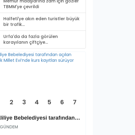
Memur maaşlarına zam için gözler
TBMM'ye çevrildi
Halfeti'ye akın eden turistler büyük
bir trafik...
Urfa'da da fazla görülen
karayılanın çiftçiye...
2
3
4
5
6
7
Haliliye Bebelediyesi tarafından açılan Şehitlik Millet Evi’nde kurs kayıtları sürüyor
GÜNDEM
GÜNDEM