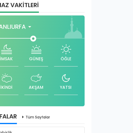
AZ VAKİTLERİ
ANLIURFA
İMSAK
GÜNEŞ
ÖĞLE
İKİNDİ
AKŞAM
YATSI
FALAR
Tüm Sayfalar
abirlik