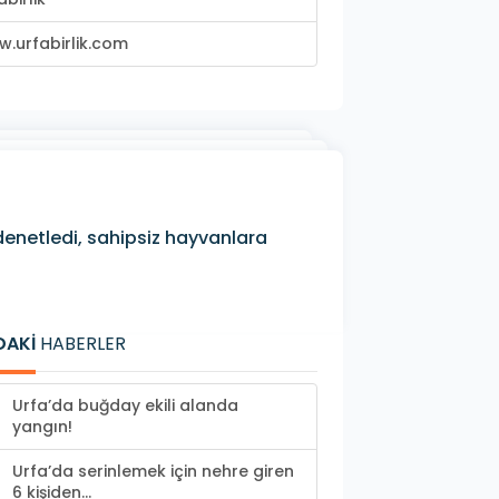
.urfabirlik.com
 denetledi, sahipsiz hayvanlara
DAKİ
HABERLER
Urfa’da buğday ekili alanda
yangın!
Urfa’da serinlemek için nehre giren
6 kişiden...