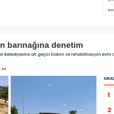
www
an barınağına denetim
ir Belediyesine ait geçici bakım ve rehabilitasyon evini
4:46
SIRA
1
2