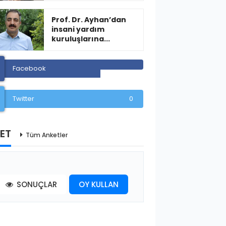
Prof. Dr. Ayhan’dan
insani yardım
kuruluşlarına...
Facebook
Twitter
0
ET
Tüm Anketler
SONUÇLAR
OY KULLAN