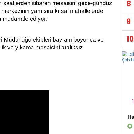
8
 saatlerden itibaren mesaisini gece-gündüz
lçe merkezinin yanı sıra kırsal mahallelerde
da müdahale ediyor.
9
10
eri Müdürlüğü ekipleri bayram boyunca ve
ik ve yıkama mesaisini aralıksız
1
Eyyübiye Kırsalında Yapılmamış Yol Kalmayacak
Haliliye Belediyesi’nden dev spor yatırımı: Okçuluk sahası ve kapalı salon yapılıyor
GÜNDEM