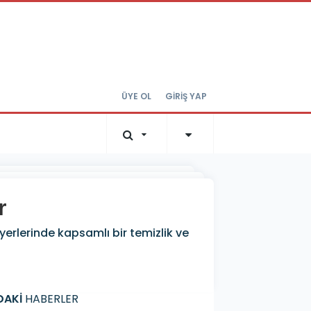
ÜYE OL
GİRİŞ YAP
r
yerlerinde kapsamlı bir temizlik ve
DAKİ
HABERLER