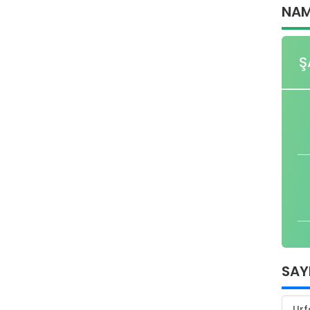
NAM
Ş
SAY
Urf