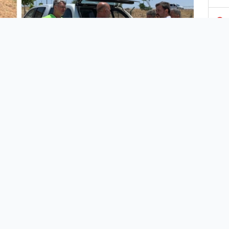
3
4
5
6
7
Şanlıurfa’da Doğa Koruma ve Milli Parklar
8
(DKMP) Şanlıurfa İl Müdürlüğüne bağlı
ekipler, Kurban Bayramı’nda Şanlıurfa
9
Büyükşehir Belediyesine ait geçici bakım
ve rehabilitasyon evini denetledi, sahipsiz