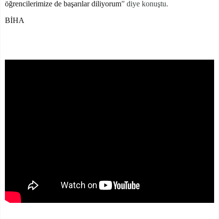
öğrencilerimize de başarılar diliyorum
” diye konuştu.
BİHA