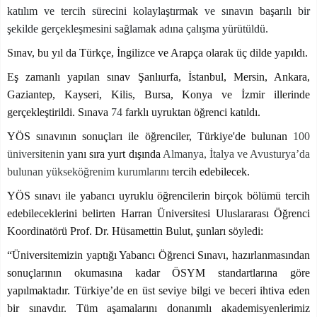
katılım ve tercih sürecini kolaylaştırmak ve sınavın başarılı bir
şekilde gerçekleşmesini sağlamak adına çalışma yürütüldü.
Sınav, bu yıl da Türkçe, İngilizce ve Arapça olarak üç dilde yapıldı.
Eş zamanlı yapılan sınav Şanlıurfa, İstanbul, Mersin, Ankara,
Gaziantep, Kayseri, Kilis, Bursa, Konya ve İzmir illerinde
gerçekleştirildi. Sınava
74
farklı uyruktan öğrenci katıldı.
YÖS sınavının sonuçları ile öğrenciler, Türkiye'de bulunan
100
üniversitenin
yanı sıra yurt dışında
Almanya, İtalya ve Avusturya’da
bulunan yükseköğrenim kurumlarını
tercih edebilecek.
YÖS sınavı ile yabancı uyruklu öğrencilerin birçok bölümü tercih
edebileceklerini belirten Harran Üniversitesi Uluslararası Öğrenci
Koordinatörü Prof. Dr. Hüsamettin Bulut, şunları söyledi:
“Üniversitemizin yaptığı Yabancı Öğrenci Sınavı, hazırlanmasından
sonuçlarının okumasına kadar ÖSYM standartlarına göre
yapılmaktadır. Türkiye’de en üst seviye bilgi ve beceri ihtiva eden
bir sınavdır. Tüm aşamalarını donanımlı akademisyenlerimiz