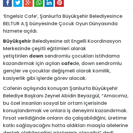
‘Engelsiz Cafe’, Şanlıurfa Büyükşehir Belediyesince
BELTUR A.Ş bünyesinde Çocuk Oyun Dünyasında
hizmete açıldı.
Büyükşehir
Belediyesine ait Engelli Koordinasyon
Merkezinde çeşitli eğitimleri alarak
yetiştirilen
down
sendromlu çocukları istihdama
kazandırmak için açılan
cafe
de, down sendromlu
gençler ve çocuklar değişmeli olarak komilik,
kasiyerlik gibi işlerde görev alacak.
Cafenin açılışında konuşan Şanlıurfa Büyükşehir
Belediye Başkanı Zeynel Abidin Beyazgül, “Amacımız,
bu özel insanları sosyal bir ortam içerisinde
konuşlandırmak ve onlara iş deneyimi kazandırmak.
Fırsat verildiğinde onların da çalışabildiğini, üretime
katkı sağlayacağını hatta aldıkları maaşla ailelerine
destek olabileceğini göstermiş olacağız” dedi.