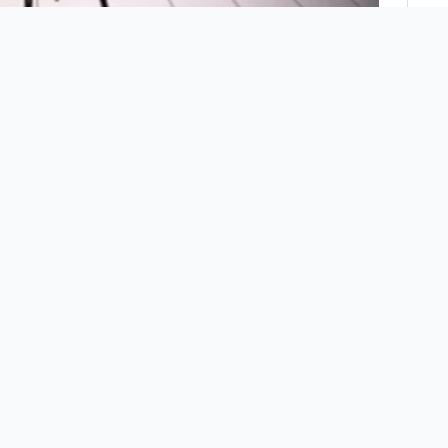
4
5
6
7
8
Saat 12.34'teki depremin derinliği 17,3
9
kilometre olarak kaydedildi.
10
Şanlıurfa dahil çevre ilçe ve illerde de
hissedilen sarsıntı paniğe neden oldu.
İlk belirlemelere göre herhangi bir olumsuz