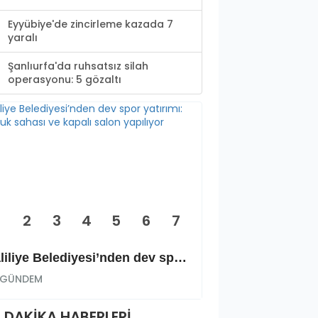
Eyyübiye'de zincirleme kazada 7
yaralı
Şanlıurfa'da ruhsatsız silah
operasyonu: 5 gözaltı
2
3
4
5
6
7
Haliliye Belediyesi’nden dev spor yatırımı: Okçuluk sahası ve kapalı salon yapılıyor
GÜNDEM
GÜNDEM
 DAKİKA HABERLERİ