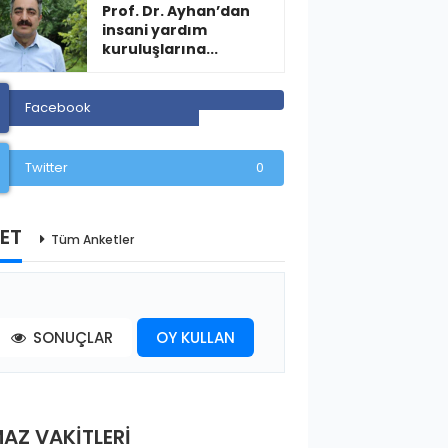
Prof. Dr. Ayhan’dan
insani yardım
kuruluşlarına...
Facebook
Twitter
0
ET
Tüm Anketler
SONUÇLAR
OY KULLAN
AZ VAKİTLERİ