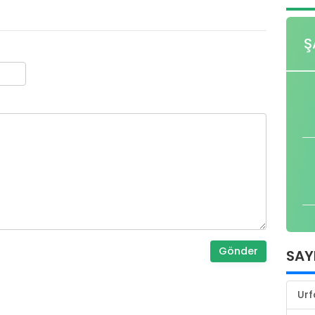
Ş
Gönder
SAY
Urf