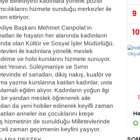
liye Belediyesi kadınlara yönelik pozitif
mcılıklarını hizmete sunduğu merkezler ile
9
m ettiriyor.
ediye Başkanı Mehmet Canpolat’ın
10
matları ile hayatın her alanında kadınların
nda olan Kültür ve Sosyal İşler Müdürlüğü,
etevleri ile kadınlara yönelik meslek
dirme ve hobi kurslarını hizmete sunuyor.
et Yesevi, Süleymaniye ve Sırrın
etevinde el sanatları, dikiş nakış, kuaför ve
ma yazma kurslarına katılan kadınlar, usta
ulamalı eğitim alıyor. Kadınların yoğun ilgi
1
r, bir yandan meslek öğrenerek aile
ndan da yeni hobiler edinerek keyifli zaman
 katılan anneler ise çocuklarını kreşe
Eyyübiye Kırsalında Yapılmamış Yol Kalmayacak
eş hizmetinin de sunulduğu Milletevlerinde
GÜNDEM
lenceli zaman geçirmenin keyfini yaşıyor.
SON
NLARA DESTEK