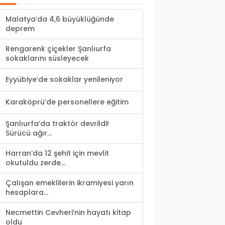
Malatya’da 4,6 büyüklüğünde
deprem
Rengarenk çiçekler Şanlıurfa
sokaklarını süsleyecek
Eyyübiye’de sokaklar yenileniyor
Karaköprü’de personellere eğitim
Şanlıurfa’da traktör devrildi!
Sürücü ağır...
Harran’da 12 şehit için mevlit
okutuldu zerde...
Çalışan emeklilerin ikramiyesi yarın
hesaplara...
Necmettin Cevheri’nin hayatı kitap
oldu