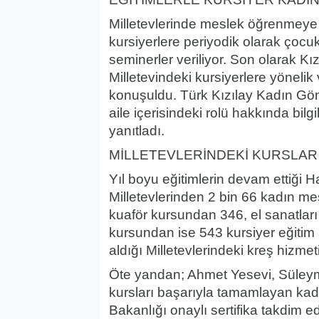
Milletevlerinde meslek öğrenmeye y
kursiyerlere periyodik olarak çocuk,
seminerler veriliyor. Son olarak Kı
Milletevindeki kursiyerlere yönelik
konuşuldu. Türk Kızılay Kadın Gönül
aile içerisindeki rolü hakkında bilg
yanıtladı.
MİLLETEVLERİNDEKİ KURSLAR
Yıl boyu eğitimlerin devam ettiği H
Milletevlerinden 2 bin 66 kadın me
kuaför kursundan 346, el sanatl
kursundan ise 543 kursiyer eğitim a
aldığı Milletevlerindeki kreş hizm
Öte yandan; Ahmet Yesevi, Süleym
kursları başarıyla tamamlayan kadı
Bakanlığı onaylı sertifika takdim ed