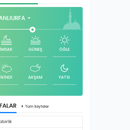
ANLIURFA
İMSAK
GÜNEŞ
ÖĞLE
İKİNDİ
AKŞAM
YATSI
FALAR
Tüm Sayfalar
abirlik