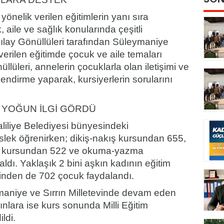
önelik verilen eğitimlerin yanı sıra
 aile ve sağlık konularında çeşitli
zılay Gönüllüleri tarafından Süleymaniye
 verilen eğitimde çocuk ve aile temaları
lüleri, annelerin çocuklarla olan iletişimi ve
ilendirme yaparak, kursiyerlerin sorularını
 YOĞUN İLGİ GÖRDÜ
aliliye Belediyesi bünyesindeki
slek öğrenirken; dikiş-nakış kursundan 655,
arı kursundan 522 ve okuma-yazma
ldı. Yaklaşık 2 bini aşkın kadının eğitim
etinden de 702 çocuk faydalandı.
aniye ve Sırrın Milletevinde devam eden
nlara ise kurs sonunda Milli Eğitim
ildi.