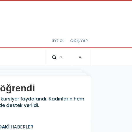
ÜYE OL
GİRİŞ YAP
 öğrendi
n kursiyer faydalandı. Kadınların hem
de destek verildi.
DAKİ
HABERLER