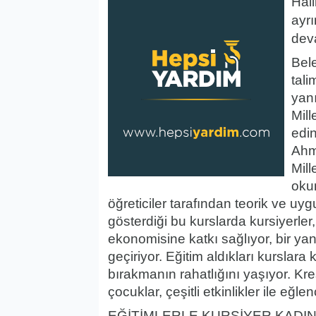
Hali
ayrı
deva
Bel
tali
yanı
Mill
edin
Ahm
Mill
oku
öğreticiler tarafından teorik ve uyg
gösterdiği bu kurslarda kursiyerle
ekonomisine katkı sağlıyor, bir ya
geçiriyor. Eğitim aldıkları kurslara
bırakmanın rahatlığını yaşıyor. Kr
çocuklar, çeşitli etkinlikler ile eğ
EĞİTİMLERLE KURSİYER KADI