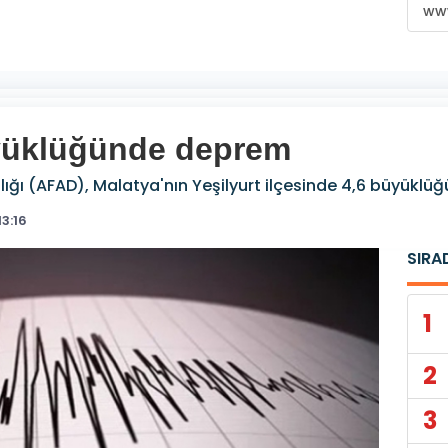
www
üyüklüğünde deprem
lığı (AFAD), Malatya'nın Yeşilyurt ilçesinde 4,6 büyükl
3:16
SIRA
1
2
3