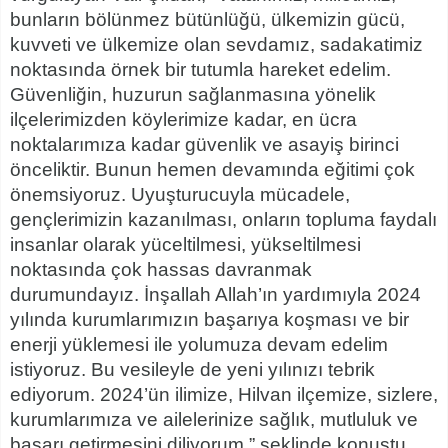
bunların bölünmez bütünlüğü, ülkemizin gücü,
kuvveti ve ülkemize olan sevdamız, sadakatimiz
noktasında örnek bir tutumla hareket edelim.
Güvenliğin, huzurun sağlanmasına yönelik
ilçelerimizden köylerimize kadar, en ücra
noktalarımıza kadar güvenlik ve asayiş birinci
önceliktir. Bunun hemen devamında eğitimi çok
önemsiyoruz. Uyuşturucuyla mücadele,
gençlerimizin kazanılması, onların topluma faydalı
insanlar olarak yüceltilmesi, yükseltilmesi
noktasında çok hassas davranmak
durumundayız. İnşallah Allah’ın yardımıyla 2024
yılında kurumlarımızın başarıya koşması ve bir
enerji yüklemesi ile yolumuza devam edelim
istiyoruz. Bu vesileyle de yeni yılınızı tebrik
ediyorum. 2024’ün ilimize, Hilvan ilçemize, sizlere,
kurumlarımıza ve ailelerinize sağlık, mutluluk ve
başarı getirmesini diliyorum.” şeklinde konuştu.