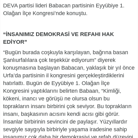
DEVA partisi lideri Babacan partisinin Eyyübiye 1.
Olağan İlçe Kongresi’nde konuştu.
“İNSANIMIZ DEMOKRASİ VE REFAHI HAK
EDİYOR”
“Bugün burada coşkuyla karşılayan, bağrına basan
Şanlıurfalılara çok teşekkür ediyorum” diyerek
konuşmasına başlayan Babacan, yaklaşık bir yıl önce
Urfa’da partisinin il kongresini gerçekleştirdiklerini
hatırlattı. Bugün de Eyyübiye 1. Olağan İlçe
Kongresini yaptıklarını belirten Babaan, “Kimliği,
kökeni, inancı ve görüşü ne olursa olsun bu
toprakların insanı birbirini çok seviyor. Bu toprakların
insanı, başkasının acısını kendi acısı gibi görür.
İnsanlar birbirinin sevincini de paylaşır. Yüzyıllardır
sevgiyle saygıyla birbiriyle yaşama iradesine sahip
insanımız çok daha bir demokrasiyi ve refah düzeyini