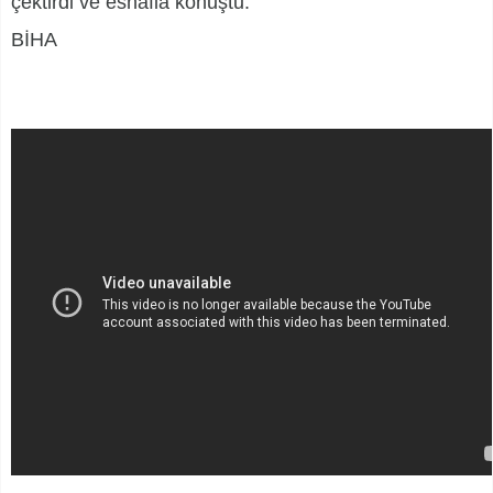
çektirdi ve esnafla konuştu.
BİHA