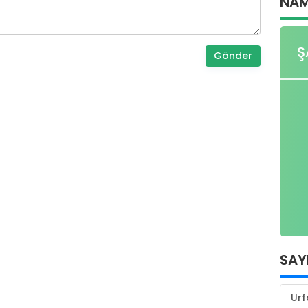
NAM
Ş
Gönder
SAY
Urf