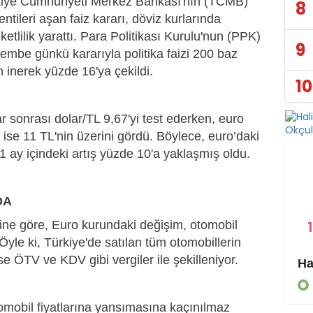
iye Cumhuriyeti Merkez Bankası'nın (TCMB)
8
entileri aşan faiz kararı, döviz kurlarında
ketlilik yarattı. Para Politikası Kurulu'nun (PPK)
9
embe günkü kararıyla politika faizi 200 baz
 inerek yüzde 16'ya çekildi.
10
r sonrası dolar/TL 9,67'yi test ederken, euro
 ise 11 TL'nin üzerini gördü. Böylece, euro’daki
1 ay içindeki artış yüzde 10'a yaklaşmış oldu.
DA
1
rine göre, Euro kurundaki değişim, otomobil
 Öyle ki, Türkiye'de satılan tüm otomobillerin
se ÖTV ve KDV gibi vergiler ile şekilleniyor.
Eyyübiye Kırsalında Yapılmamış Yol Kalmayacak
GÜNDEM
otomobil fiyatlarına yansımasına kaçınılmaz