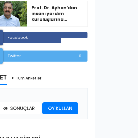
Prof. Dr. Ayhan’dan
insani yardım
kuruluşlarına...
Facebook
Twitter
0
ET
Tüm Anketler
SONUÇLAR
OY KULLAN