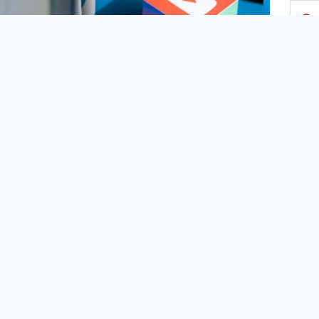
3
4
5
6
7
Cumhurbaşkanı Recep Tayyip Erdoğan,
8
Cumhurbaşkanlığı İletişim Başkanlığı ev
sahipliğinde, "Köklü Geçmiş, Güçlü Gelecek"
9
temasıyla İstanbul'da bir otelde düzenlenen
"Türk Konseyi Medya Forumu"na video mesaj
10
gönderdi.