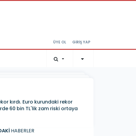
ÜYE OL
GİRİŞ YAP
kor kırdı. Euro kurundaki rekor
rde 60 bin TL'lik zam riski ortaya
DAKİ
HABERLER