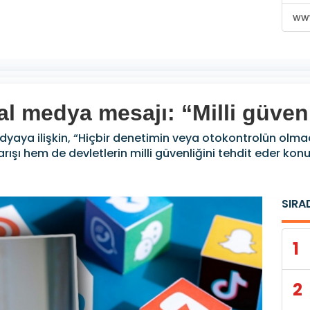
www
 medya mesajı: “Milli güvenl
yaya ilişkin, “Hiçbir denetimin veya otokontrolün olm
ı hem de devletlerin milli güvenliğini tehdit eder konu
SIRA
1
2