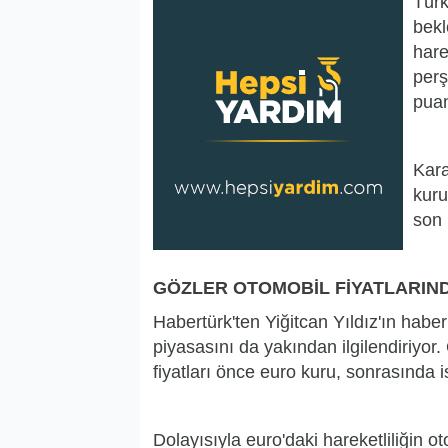
Türk
bekl
hare
perş
puan
Kara
kuru
son 
GÖZLER OTOMOBİL FİYATLARIN
Habertürk'ten Yiğitcan Yıldız'ın habe
piyasasını da yakından ilgilendiriyor.
fiyatları önce euro kuru, sonrasında i
Dolayısıyla euro'daki hareketliliğin 