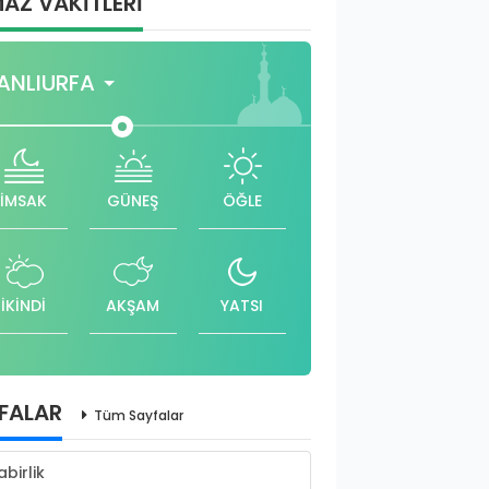
AZ VAKİTLERİ
ANLIURFA
İMSAK
GÜNEŞ
ÖĞLE
İKİNDİ
AKŞAM
YATSI
FALAR
Tüm Sayfalar
abirlik