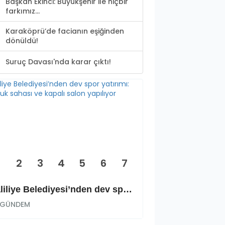
Başkan Ekinci: Büyükşehir ile hiçbir
farkımız...
Karaköprü’de facianın eşiğinden
dönüldü!
Suruç Davası'nda karar çıktı!
2
3
4
5
6
7
Haliliye Belediyesi’nden dev spor yatırımı: Okçuluk sahası ve kapalı salon yapılıyor
GÜNDEM
GÜNDEM