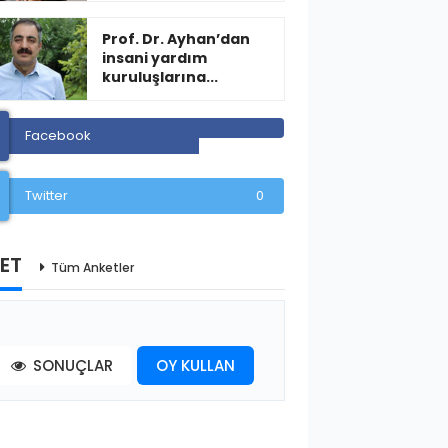
Prof. Dr. Ayhan’dan
insani yardım
kuruluşlarına...
Facebook
Twitter
0
ET
Tüm Anketler
SONUÇLAR
OY KULLAN