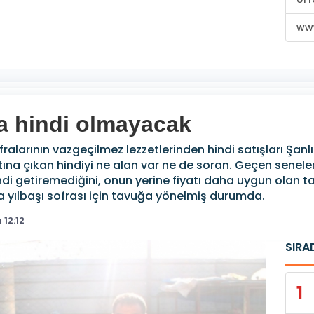
www
da hindi olmayacak
sofralarının vazgeçilmez lezzetlerinden hindi satışları Şa
katına çıkan hindiyi ne alan var ne de soran. Geçen senele
ndi getiremediğini, onun yerine fiyatı daha uygun olan 
a yılbaşı sofrası için tavuğa yönelmiş durumda.
12:12
SIRA
1