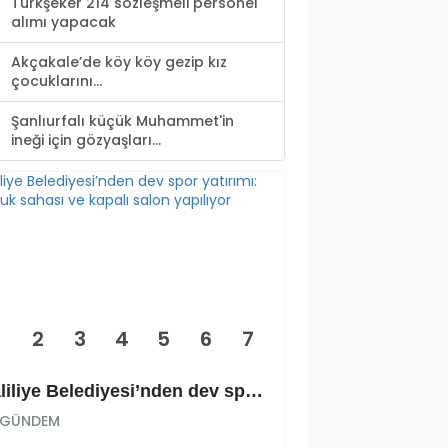
Türkşeker 214 sözleşmeli personel
alımı yapacak
Akçakale’de köy köy gezip kız
çocuklarını...
Şanlıurfalı küçük Muhammet'in
ineği için gözyaşları...
2
3
4
5
6
7
Haliliye Belediyesi’nden dev spor yatırımı: Okçuluk sahası ve kapalı salon yapılıyor
GÜNDEM
GÜNDEM