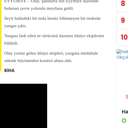
EYYÜBİYE – Olay, Şanlıurfa’nın Eyyibiye ilçesinde
8
bulunan çevre yolunda meydana geldi.
9
Seyir halindeki bir tırda henüz bilinmeyen bir nedenle
yangın çıktı.
10
Yangını fark eden tır sürücüsü durumu itfaiye ekiplerine
bildirdi.
Olay yerine gelen itfaiye ekipleri, yangına müdahale
ederek büyümeden kontrol altına aldı.
BİHA
1
Eyyübiye Kırsalında Yapılmamış Yol Kalmayacak
GÜNDEM