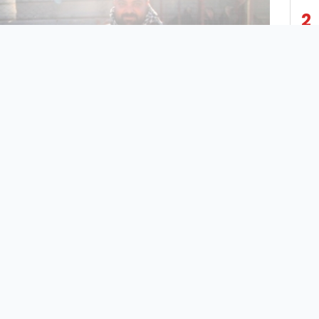
2
3
4
5
6
7
ŞANLIURFA - Yılbaşında kurulan sofraların, verilen
8
ziyafetlerin vazgeçilmezlerinden olan hindi, bu yıl
sofralarda yer alamayacak gibi görünüyor. Çünkü fiyatı
9