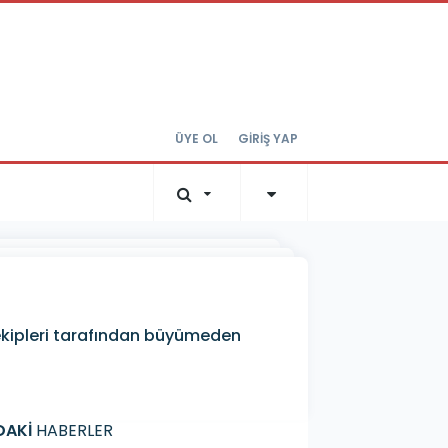
ÜYE OL
GİRİŞ YAP
e ekipleri tarafından büyümeden
DAKİ
HABERLER