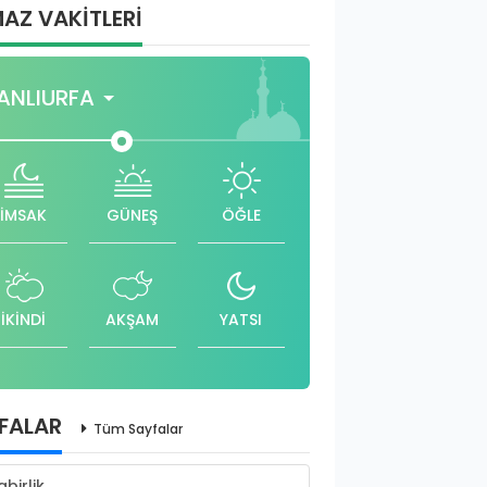
AZ VAKİTLERİ
ANLIURFA
İMSAK
GÜNEŞ
ÖĞLE
İKİNDİ
AKŞAM
YATSI
FALAR
Tüm Sayfalar
abirlik