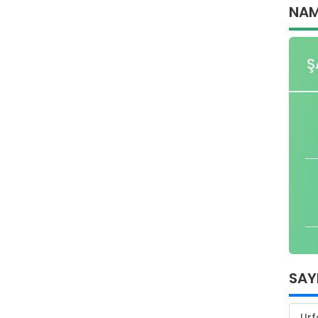
NAM
Ş
SAY
Urf