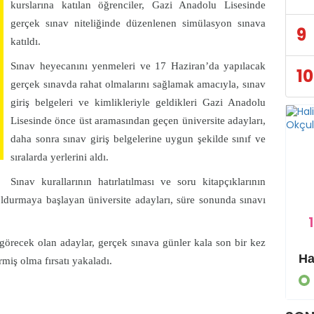
kurslarına katılan öğrenciler, Gazi Anadolu Lisesinde
gerçek sınav niteliğinde düzenlenen simülasyon sınava
9
katıldı.
Sınav heyecanını yenmeleri ve 17 Haziran’da yapılacak
10
gerçek sınavda rahat olmalarını sağlamak amacıyla, sınav
giriş belgeleri ve kimlikleriyle geldikleri Gazi Anadolu
Lisesinde önce üst aramasından geçen üniversite adayları,
daha sonra sınav giriş belgelerine uygun şekilde sınıf ve
sıralarda yerlerini aldı.
Sınav kurallarının hatırlatılması ve soru kitapçıklarının
oldurmaya başlayan üniversite adayları, süre sonunda sınavı
1
 görecek olan adaylar, gerçek sınava günler kala son bir kez
Eyyübiye Kırsalında Yapılmamış Yol Kalmayacak
rmiş olma fırsatı yakaladı.
GÜNDEM