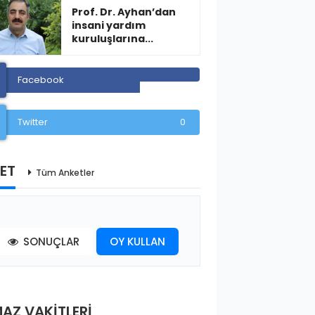
Prof. Dr. Ayhan’dan
insani yardım
kuruluşlarına...
Facebook
Twitter
0
ET
Tüm Anketler
SONUÇLAR
OY KULLAN
AZ VAKİTLERİ