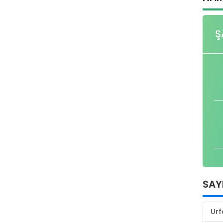
Ş
SAY
Urf