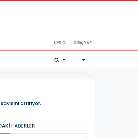
ÜYE OL
GİRİŞ YAP
yısını artırıyor.
DAKİ
HABERLER