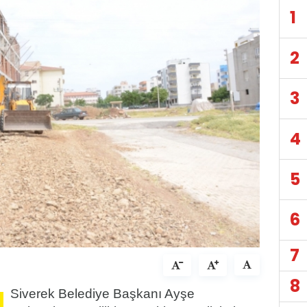
1
2
3
4
5
6
7
8
Siverek Belediye Başkanı Ayşe