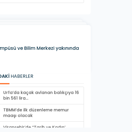
 Kampüsü ve Bilim Merkezi yakınında
DAKİ
HABERLER
Urfa’da kaçak avlanan balıkçıya 16
bin 561 lira...
TBMM’de ilk düzenleme memur
maaşı olacak
Viranşehir’de “Tarih ve Kadın’