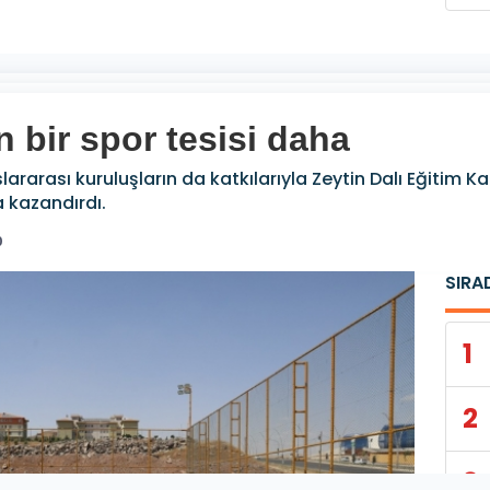
n bir spor tesisi daha
slararası kuruluşların da katkılarıyla Zeytin Dalı Eğitim
a kazandırdı.
0
SIRA
1
2
3