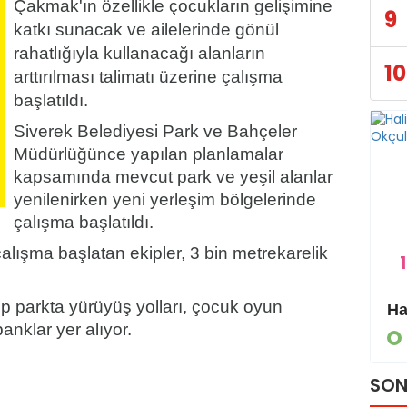
Çakmak'ın özellikle çocukların gelişimine
9
katkı sunacak ve ailelerinde gönül
rahatlığıyla kullanacağı alanların
10
arttırılması talimatı üzerine çalışma
başlatıldı.
Siverek Belediyesi Park ve Bahçeler
Müdürlüğünce yapılan planlamalar
kapsamında mevcut park ve yeşil alanlar
yenilenirken yeni yerleşim bölgelerinde
çalışma başlatıldı.
alışma başlatan ekipler, 3 bin metrekarelik
1
p parkta yürüyüş yolları, çocuk oyun
Eyyübiye Kırsalında Yapılmamış Yol Kalmayacak
anklar yer alıyor.
GÜNDEM
SON