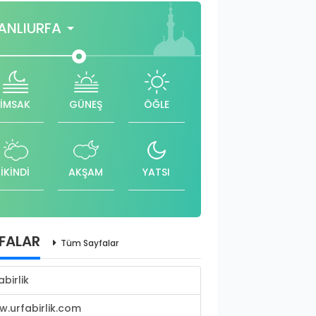
ANLIURFA
İMSAK
GÜNEŞ
ÖĞLE
İKİNDİ
AKŞAM
YATSI
FALAR
Tüm Sayfalar
abirlik
.urfabirlik.com