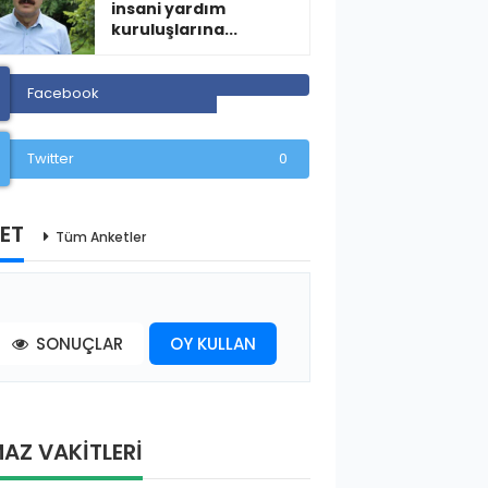
insani yardım
kuruluşlarına...
Facebook
Twitter
0
ET
Tüm Anketler
SONUÇLAR
OY KULLAN
AZ VAKİTLERİ