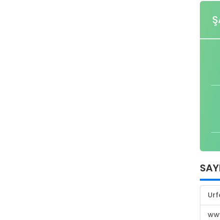
Ş
SAY
Urf
www