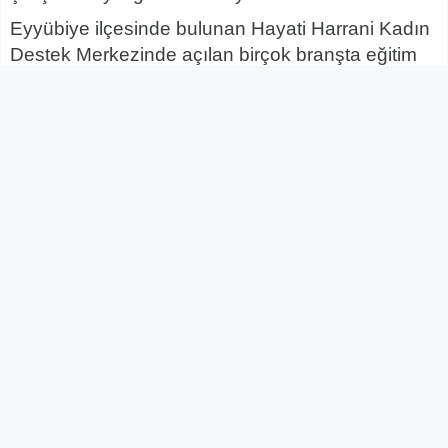
Eyyübiye ilçesinde bulunan Hayati Harrani Kadın
Destek Merkezinde açılan birçok branşta eğitim
alan kadınlar, aldıkları eğitimlerle hayallerindeki
eserleri hazırlıyor.
Giyim kursundan nakış kursuna, filografi
kursundan bilgisayar kursuna kadar resim ve
kuaför kurslarının da olduğu destek merkezinde
kadınlar el becerilerini geliştiriyor.
Kadınların yoğun ilgi gösterdiği kadın destek
merkezlerinde kursa gelenlerin çocukları için de
kreş hizmeti veriliyor.
BİHA