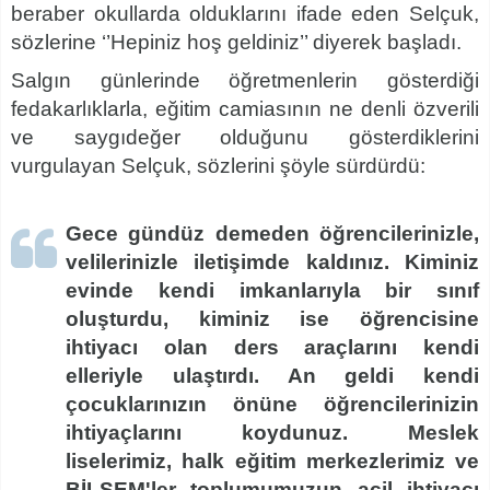
beraber okullarda olduklarını ifade eden Selçuk,
sözlerine ‘’Hepiniz hoş geldiniz’’ diyerek başladı.
Salgın günlerinde öğretmenlerin gösterdiği
fedakarlıklarla, eğitim camiasının ne denli özverili
ve saygıdeğer olduğunu gösterdiklerini
vurgulayan Selçuk, sözlerini şöyle sürdürdü:
Gece gündüz demeden öğrencilerinizle,
velilerinizle iletişimde kaldınız. Kiminiz
evinde kendi imkanlarıyla bir sınıf
oluşturdu, kiminiz ise öğrencisine
ihtiyacı olan ders araçlarını kendi
elleriyle ulaştırdı. An geldi kendi
çocuklarınızın önüne öğrencilerinizin
ihtiyaçlarını koydunuz. Meslek
liselerimiz, halk eğitim merkezlerimiz ve
BİLSEM'ler toplumumuzun acil ihtiyacı