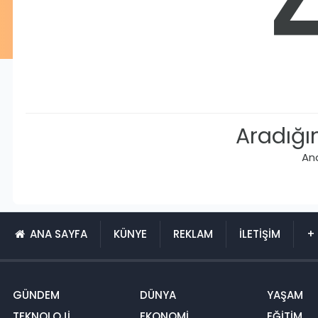
Aradığı
An
ANA SAYFA
KÜNYE
REKLAM
İLETİŞİM
+ 
GÜNDEM
DÜNYA
YAŞAM
TEKNOLOJİ
EKONOMİ
EĞİTİM