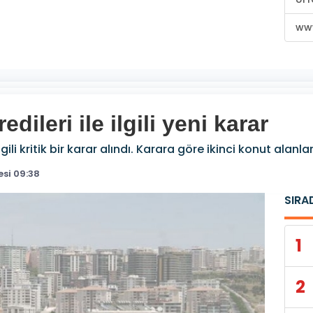
www
ileri ile ilgili yeni karar
ili kritik bir karar alındı. Karara göre ikinci konut alanla
si 09:38
SIRA
1
2