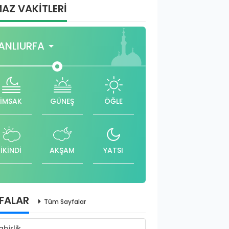
AZ VAKİTLERİ
ANLIURFA
İMSAK
GÜNEŞ
ÖĞLE
İKİNDİ
AKŞAM
YATSI
FALAR
Tüm Sayfalar
abirlik