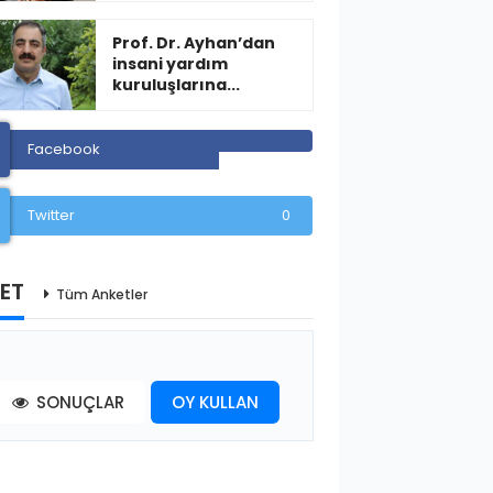
Prof. Dr. Ayhan’dan
insani yardım
kuruluşlarına...
Facebook
Twitter
0
ET
Tüm Anketler
SONUÇLAR
OY KULLAN