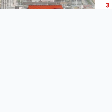
3
4
5
6
7
Bankacılık Düzenleme ve Denetleme
8
Kurulu (BDDK), konut kredilerine yönelik
yeni bir karar aldı ve özellikle ikinci konut
9
alacak bireyleri etkileyecek düzenlemeleri
duyurdu.
10
Karara göre ikinci konut alanlar için kredi