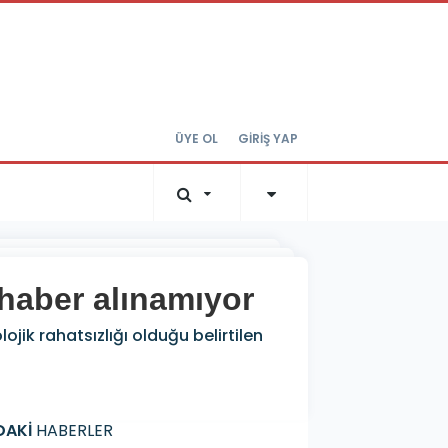
ÜYE OL
GİRİŞ YAP
 haber alınamıyor
jik rahatsızlığı olduğu belirtilen
DAKİ
HABERLER