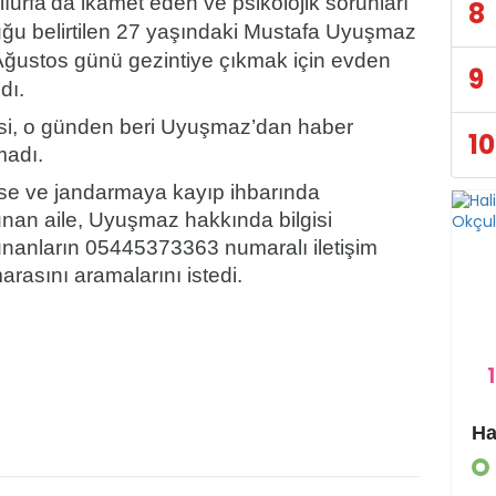
ıurfa’da ikamet eden ve psikolojik sorunları
8
uğu belirtilen 27 yaşındaki Mustafa Uyuşmaz
Ağustos günü gezintiye çıkmak için evden
9
ldı.
esi, o günden beri Uyuşmaz’dan haber
10
madı.
ise ve jandarmaya kayıp ihbarında
unan aile, Uyuşmaz hakkında bilgisi
unanların 05445373363 numaralı iletişim
rasını aramalarını istedi.
1
Eyyübiye Kırsalında Yapılmamış Yol Kalmayacak
GÜNDEM