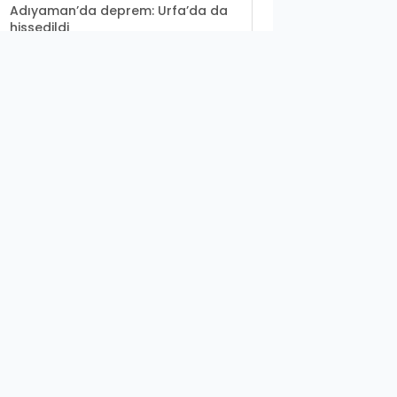
Adıyaman’da deprem: Urfa’da da
hissedildi
Seçim öncesi 'imar affı' gelecek
mi?
Geleceğin sporcuları Haliliye’de
yetişiyor
Urfalı mevsimlik işçi ailenin çocuğu
elektrik...
Şanlıurfa’da bulunan cesedin
kimliği belli oldu!
Urfa’da kilolarca uyuşturucu ele
geçirildi
Cumhurbaşkanı Erdoğan’dan yerel
seçim mesajı
Bakan Şimşek'ten Togg paylaşımı:
Fabrika çok...