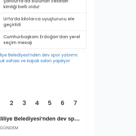
Şanlıurfa’da bulunan cesedin
kimliği belli oldu!
Urfa’da kilolarca uyuşturucu ele
geçirildi
Cumhurbaşkanı Erdoğan’dan yerel
seçim mesajı
2
3
4
5
6
7
Haliliye Belediyesi’nden dev spor yatırımı: Okçuluk sahası ve kapalı salon yapılıyor
GÜNDEM
GÜNDEM