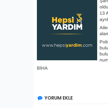
Şanl
old
13 
ayrı
Ail
ala
Pol
bul
bul
numa
BİHA
YORUM EKLE