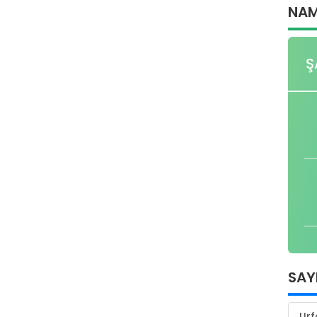
NAM
Ş
SAY
Urf