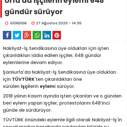
Urfa'da işçilerin eylemi 648
gündür sürüyor
GÜNDEM
27 Ağustos 2020 - 14:35
Nakliyat-İş Sendikasına üye oldukları için işten
çıkarıldıkları iddia edilen işçiler, 648 gündür
eylemlerine devam ediyor.
Şanlıurfa'da Nakliyat-İş Sendikasına üye oldukları
için
TÜVTÜRK
'ten çıkarıldıkları öne
sürülen
işçi
lerin
eylem
i sürüyor.
2018 yılının Kasım ayında işten çıkarılan ve o günden
beri eylem yapan işçiler, protestolarını 648’inci
günde de sürdürüyor.
TÜVTÜRK önündeki eylemle ilgili olarak Nakliyat-İş'in
sosyal medya hesabında paylaşılan bilgide şu