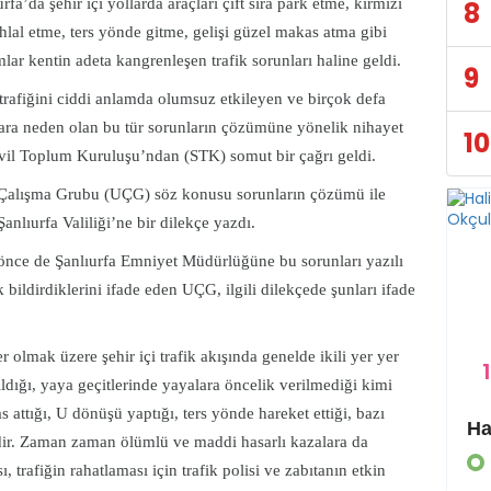
rfa’da şehir içi yollarda araçları çift sıra park etme, kırmızı
8
 ihlal etme, ters yönde gitme, gelişi güzel makas atma gibi
lar kentin adeta kangrenleşen trafik sorunları haline geldi.
9
trafiğini ciddi anlamda olumsuz etkileyen ve birçok defa
ara neden olan bu tür sorunların çözümüne yönelik nihayet
10
ivil Toplum Kuruluşu’ndan (STK) somut bir çağrı geldi.
Çalışma Grubu (UÇG) söz konusu sorunların çözümü ile
 Şanlıurfa Valiliği’ne bir dilekçe yazdı.
 önce de Şanlıurfa Emniyet Müdürlüğüne bu sorunları yazılı
k bildirdiklerini ifade eden UÇG, ilgili dilekçede şunları ifade
r olmak üzere şehir içi trafik akışında genelde ikili yer yer
1
apıldığı, yaya geçitlerinde yayalara öncelik verilmediği kimi
s attığı, U dönüşü yaptığı, ters yönde hareket ettiği, bazı
Eyyübiye Kırsalında Yapılmamış Yol Kalmayacak
tedir. Zaman zaman ölümlü ve maddi hasarlı kazalara da
GÜNDEM
trafiğin rahatlaması için trafik polisi ve zabıtanın etkin