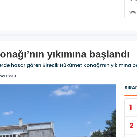
www
onağı’nın yıkımına başlandı
e hasar gören Birecik Hükümet Konağı’nın yıkımına ba
ba 16:30
SIRA
1
2