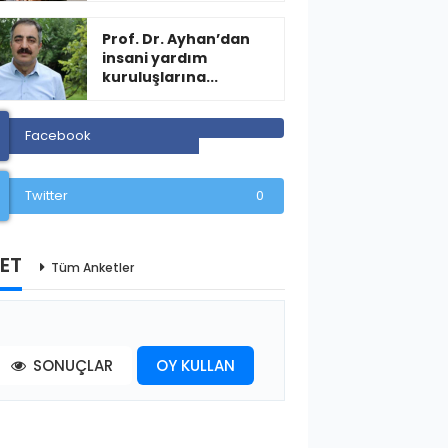
Prof. Dr. Ayhan’dan
insani yardım
kuruluşlarına...
Facebook
Twitter
0
ET
Tüm Anketler
SONUÇLAR
OY KULLAN