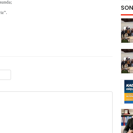
sunda;
SON
iz”.