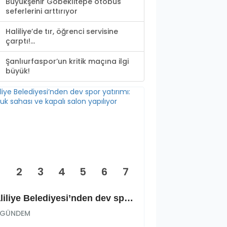
Büyükşehir Göbeklitepe otobüs
seferlerini arttırıyor
Haliliye’de tır, öğrenci servisine
çarptı!...
Şanlıurfaspor’un kritik maçına ilgi
büyük!
2
3
4
5
6
7
Haliliye Belediyesi’nden dev spor yatırımı: Okçuluk sahası ve kapalı salon yapılıyor
GÜNDEM
GÜNDEM