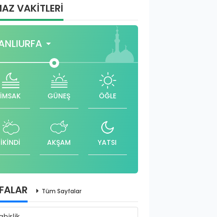
AZ VAKİTLERİ
ANLIURFA
İMSAK
GÜNEŞ
ÖĞLE
İKİNDİ
AKŞAM
YATSI
FALAR
Tüm Sayfalar
abirlik