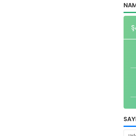
NAM
Ş
SAY
Urf