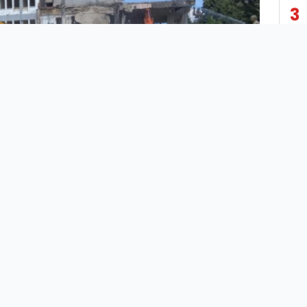
3
4
5
6
7
Kahramanmaraş merkezli depremlerden etkilenen
8
Şanlıurfa’da ağır hasarlı binaların yıkım işlemleri sürüyor.
9
Birecik ilçesindeki hükümet konağı da depremlerde hasar
gören binalar arasında yer alıyor.
10
İş makineleriyle binanın yıkımına başlandı.