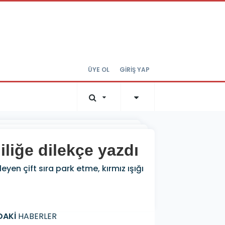
ÜYE OL
GİRİŞ YAP
iliğe dilekçe yazdı
eyen çift sıra park etme, kırmız ışığı
DAKİ
HABERLER