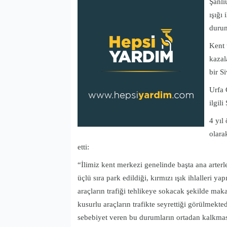
Şanlıu
ışığı
durum
Kent 
kazal
bir S
Urfa 
ilgili
4 yıl
olara
etti:
“İlimiz kent merkezi genelinde başta ana arterle
üçlü sıra park edildiği, kırmızı ışık ihlalleri y
araçların trafiği tehlikeye sokacak şekilde maka
kusurlu araçların trafikte seyrettiği görülmek
sebebiyet veren bu durumların ortadan kalkması, 