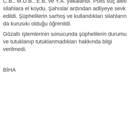
C.B., M.U.B., E.B. ve Y.A. yakalandı. Polis suç aleti
silahlara el koydu. Şahıslar ardından adliyeye sevk
edildi. Şüphelilerin sarhoş ve kullandıkları silahların
da kurusıkı olduğu öğrenildi.
Gözaltı işlemlerinin sonucunda şüphelilerin durumu
ve tutuklanıp tutuklanmadıkları hakkında bilgi
verilmedi.
BİHA