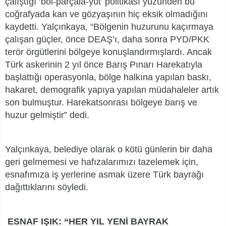
çalıştığı ‘böl-parçala-yut’ politikası yüzünden bu
coğrafyada kan ve gözyaşının hiç eksik olmadığını
kaydetti. Yalçınkaya, “Bölgenin huzurunu kaçırmaya
çalışan güçler, önce DEAŞ’ı, daha sonra PYD/PKK
terör örgütlerini bölgeye konuşlandırmışlardı. Ancak
Türk askerinin 2 yıl önce Barış Pınarı Harekatıyla
başlattığı operasyonla, bölge halkına yapılan baskı,
hakaret, demografik yapıya yapılan müdahaleler artık
son bulmuştur. Harekatsonrası bölgeye barış ve
huzur gelmiştir” dedi.
Yalçınkaya, belediye olarak o kötü günlerin bir daha
geri gelmemesi ve hafızalarımızı tazelemek için,
esnafımıza iş yerlerine asmak üzere Türk bayrağı
dağıttıklarını söyledi.
ESNAF IŞIK: “HER YIL YENİ BAYRAK