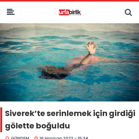
Siverek’te serinlemek için girdiği
gölette boğuldu
GÜNDEM
16 Haziran 2023 - 15:34