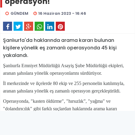
operasyon!
GÜNDEM
16 Haziran 2023 - 16:46
Şanlıurfa'da haklarında arama kararı bulunan
kişilere yönelik eş zamanlı operasyonda 45 kişi
yakalandı.
Şanlıurfa Emniyet Müdürlüğü Asayiş Şube Müdürlüğü ekipleri,
aranan şahıslara yönelik operasyonlarını sürdürüyor.
İl merkezinde ve ilçelerde 80 ekip ve 255 personelin katılımıyla,
aranan şahıslara yönelik eş zamanlı operasyon gerçekleştirildi.
Operasyonda, "kasten öldürme", "hırsızlık”, "yağma" ve
"dolandırıcılık" gibi farklı suçlardan haklarında arama kararı
bulunan 45 kişi gözaltına alındı.
Bu kişilerin hükümlü olan 23'ü cezaevine gönderildi. 22 kişinin ise
emniyetteki işlemleri devam ediyor.