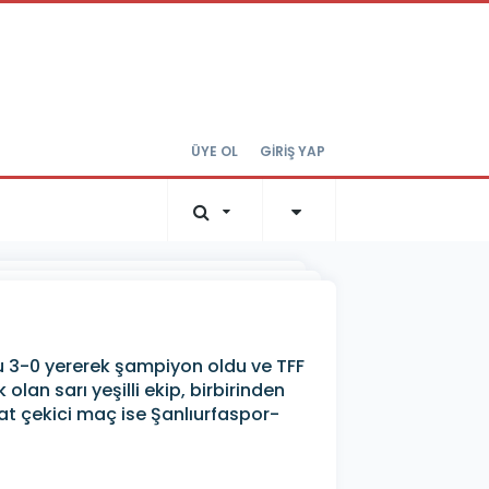
ÜYE OL
GİRİŞ YAP
u 3-0 yererek şampiyon oldu ve TFF
lan sarı yeşilli ekip, birbirinden
at çekici maç ise Şanlıurfaspor-