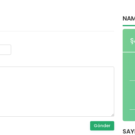
NAM
Ş
Gönder
SAY