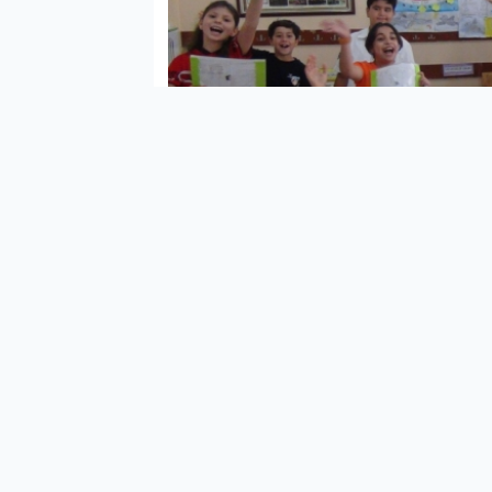
ŞAN
öğre
(MEB
orta