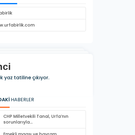
abirlik
.urfabirlik.com
nci
 yaz tatiline çıkıyor.
DAKİ
HABERLER
CHP Milletvekili Tanal, Urfa’nın
sorunlarıyla...
Emekli maaşı ve bayram