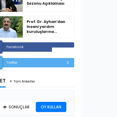
Sezonu Açıklaması
Prof. Dr. Ayhan’dan
insani yardım
kuruluşlarına...
Facebook
Twitter
0
ET
Tüm Anketler
SONUÇLAR
OY KULLAN