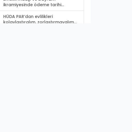
ikramiyesinde ödeme tarihi...
HÜDA PAR’dan evlilikleri
kolaylaştıralım, zorlaştırmayalım...
Atığını getiren öğrencilere karne
hediyesi veriliyor
Urfa’da durdurulan araçta
uyuşturucu ele geçirildi
Şanlıurfa’da mahalleli selde hasar
gören kanaldan...
TMO’dan randevu alabilmek için
torpil gerekiyor...
Şanlıurfa OSB’de tekstil firmasının
deposunda...
Urfalı sanatçı da şampiyonluğu
kutladı