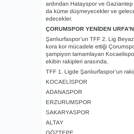
ardından Hatayspor ve Gaziantep FK
da küme düşmeyecekler ve gelece
edecekler.
ÇORUMSPOR YENİDEN URFA’NI
Şanlıurfaspor’un TFF 2. Lig Beyaz 
kora kor mücadele ettiği Çorumspo
şampiyon tamamlayan Kocaelispor 
ekibin rakipleri arasında.
TFF 1. Ligde Şanlıurfaspor’un rakip
KOCAELİSPOR
ADANASPOR
ERZURUMSPOR
SAKARYASPOR
ALTAY
GÖZTEPE