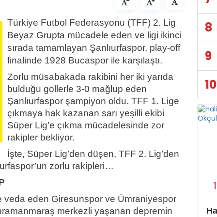
Türkiye Futbol Federasyonu (TFF) 2. Lig
8
Beyaz Grupta mücadele eden ve ligi ikinci
sırada tamamlayan Şanlıurfaspor, play-off
9
finalinde 1928 Bucaspor ile karşılaştı.
Zorlu müsabakada rakibini her iki yarıda
10
bulduğu gollerle 3-0 mağlup eden
Şanlıurfaspor şampiyon oldu. TFF 1. Lige
çıkmaya hak kazanan sarı yeşilli ekibi
Süper Lig’e çıkma mücadelesinde zor
rakipler bekliyor.
İşte, Süper Lig’den düşen, TFF 2. Lig’den
urfaspor’un zorlu rakipleri…
P
1
e veda eden Giresunspor ve Ümraniyespor
u. Kahramanmaraş merkezli yaşanan depremin
Eyyübiye Kırsalında Yapılmamış Yol Kalmayacak