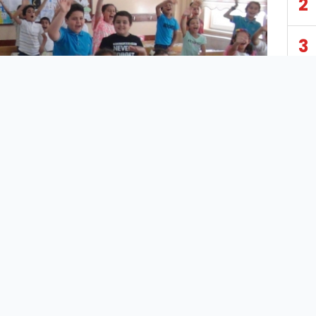
2
3
4
5
6
7
LIURFA –Türkiye’de 2022-2023 eğitim
8
tim yılı tamamlandı.
Milli Eğitim Bakanlığı’na
) bağlı okul öncesi, ilköğretim ve
9
öğretim okullarındaki yaklaşık 19 milyon