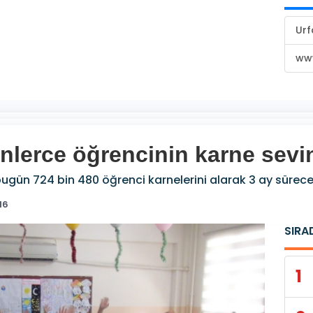
Urf
www
inlerce öğrencinin karne sevi
 bugün 724 bin 480 öğrenci karnelerini alarak 3 ay sürecek
16
SIRA
1