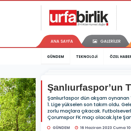
ANA SAYFA
GALERİLER
GÜNDEM
TEKNOLOJİ
ÖZEL HABE
Şanlıurfaspor’un TF
Şanlıurfaspor dün akşam oynanan TF
1. Lige yükselen son takım oldu. Gel
zorlu maçlara çıkacak. Futbolsever
Çorumspor FK maçı olacak.İşte Şanl
GÜNDEM
16 Haziran 2023 Cuma 10