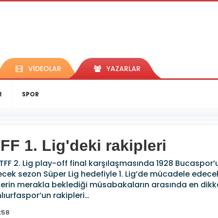
VİDEOLAR
YAZARLAR
R
SPOR
F 1. Lig'deki rakipleri
F 2. Lig play-off final karşılaşmasında 1928 Bucaspor’
ecek sezon Süper Lig hedefiyle 1. Lig’de mücadele edecek o
lerin merakla beklediği müsabakaların arasında en dikk
ıurfaspor’un rakipleri…
:58