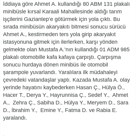
İddiaya göre Ahmet A. kullandığı 80 ABM 131 plakalı
minibüsle kırsal Karaali Mahallesinde aldığı tarım
işçilerini Gaziantep’e götürmek için yola çıktı. Bu
sırada minibüsün akaryakıtı bitmesi sonucu sürücü
Ahmet A., kestirmeden ters yola girip akaryakıt
istasyonuna gitmek için ilerlerken, karşı yönden
gelmekte olan Mustafa A.’nın kullandığı 01 ADM 985
plakalı otomobille kafa kafaya çarpıştı. Çarpışma
sonucu hurdaya dönen minibüs ile otomobil
şarampole yuvarlandı. Yaralılara ilk müdahaleyi
çevredeki vatandaşlar yaptı. Kazada Mustafa A. olay
yerinde hayatını kaybederken Hasan Ç., Hülya Ö.,
Hacer T., Derya Y., Hayrunnisa Ç., Sedef Y., Ahmet
A., Zehra Ç., Sabiha D., Hülya Y., Meryem D., Sara
D., İbrahim Y., Emine Y., Fatma D. ve Rabia E.
yaralandı.