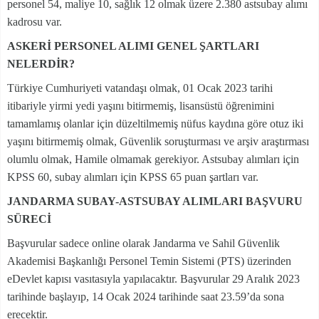
personel 54, maliye 10, sağlık 12 olmak üzere 2.380 astsubay alımı
kadrosu var.
ASKERİ PERSONEL ALIMI GENEL ŞARTLARI
NELERDİR?
Türkiye Cumhuriyeti vatandaşı olmak, 01 Ocak 2023 tarihi
itibariyle yirmi yedi yaşını bitirmemiş, lisansüstü öğrenimini
tamamlamış olanlar için düzeltilmemiş nüfus kaydına göre otuz iki
yaşını bitirmemiş olmak, Güvenlik soruşturması ve arşiv araştırması
olumlu olmak, Hamile olmamak gerekiyor. Astsubay alımları için
KPSS 60, subay alımları için KPSS 65 puan şartları var.
JANDARMA SUBAY-ASTSUBAY ALIMLARI BAŞVURU
SÜRECİ
Başvurular sadece online olarak Jandarma ve Sahil Güvenlik
Akademisi Başkanlığı Personel Temin Sistemi (PTS) üzerinden
eDevlet kapısı vasıtasıyla yapılacaktır. Başvurular 29 Aralık 2023
tarihinde başlayıp, 14 Ocak 2024 tarihinde saat 23.59’da sona
erecektir.