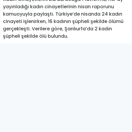
yayınladığı kadın cinayetlerinin nisan raporunu
kamuoyuyla paylaştı. Türkiye’de nisanda 24 kadın
cinayeti işlenirken, 16 kadının şüpheli şekilde ölümü
gerçekleşti. Verilere göre, Şanlıurfa’da 2 kadın
şüpheli şekilde ölü bulundu.
Türkiye’de nisan ayında öldürülen 24 kadından
13’ünün hangi bahaneyle öldürüldüğü tespit
edilemedi. 10 kadın ‘boşanmak istemek, barışmayı
reddetmek, ilişkiyi reddetmek’ bahaneleri ile bir
kadın ise ekonomik bahanelerle öldürüldü.
Cinayetlerde 23 failin adli sicil kaydı var. Platformun
verilerine göre, 23 failin 3’ünün suç kaydı var, biri eski
mahkum ve ikisi cezaevinden izinli çıkmış.
BİHA