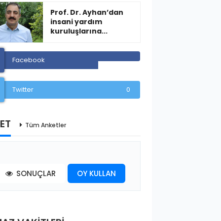
Prof. Dr. Ayhan’dan
insani yardım
kuruluşlarına...
Facebook
Twitter
0
ET
Tüm Anketler
SONUÇLAR
OY KULLAN