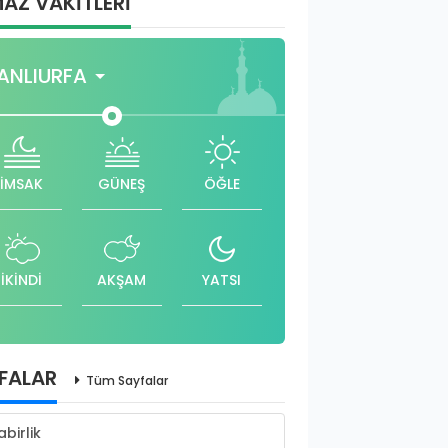
AZ VAKİTLERİ
ANLIURFA
İMSAK
GÜNEŞ
ÖĞLE
İKİNDİ
AKŞAM
YATSI
FALAR
Tüm Sayfalar
abirlik