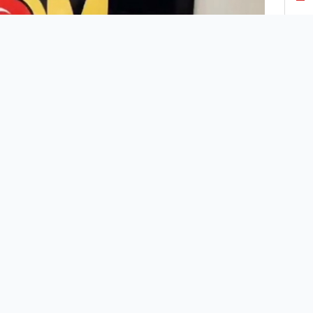
3
4
5
6
7
8
Şanlıurfa İl Emniyet Müdürlüğü, yılbaşı
tedbirleri kapsamında il genelinde geniş
9
kapsamlı denetimler gerçekleştirdi.
Yapılan denetimlerde, 81 aranan şahıs
yakalandı, 81 yoklama kaçağına işlem