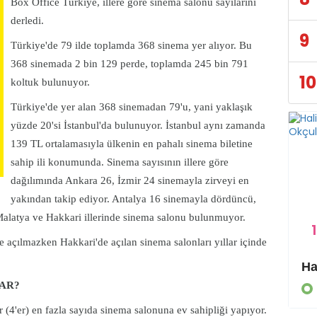
Box Office Türkiye, illere göre
sinema salonu
sayılarını
derledi.
9
Türkiye'de 79 ilde toplamda 368 sinema yer alıyor. Bu
368 sinemada 2 bin 129 perde, toplamda 245 bin 791
10
koltuk bulunuyor.
Türkiye'de yer alan 368 sinemadan 79'u, yani yaklaşık
yüzde 20'si İstanbul'da bulunuyor. İstanbul aynı zamanda
139 TL ortalamasıyla ülkenin en pahalı sinema biletine
sahip ili konumunda. Sinema sayısının illere göre
dağılımında Ankara 26, İzmir 24 sinemayla zirveyi en
yakından takip ediyor. Antalya 16 sinemayla dördüncü,
 Malatya ve Hakkari illerinde sinema salonu bulunmuyor.
1
 açılmazken Hakkari'de açılan sinema salonları yıllar içinde
Eyyübiye Kırsalında Yapılmamış Yol Kalmayacak
VAR?
GÜNDEM
4'er) en fazla sayıda sinema salonuna ev sahipliği yapıyor.