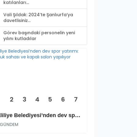
katılanları...
Vali Şıldak: 2024’te Şanlıurfa’ya
davetlisiniz…
Görev başındaki personelin yeni
yılını kutladılar
2
3
4
5
6
7
Haliliye Belediyesi’nden dev spor yatırımı: Okçuluk sahası ve kapalı salon yapılıyor
GÜNDEM
GÜNDEM