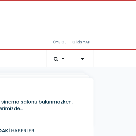
ÜYE OL
GİRİŞ YAP
lde sinema salonu bulunmazken,
berimizde…
DAKİ
HABERLER