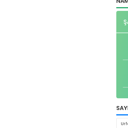
NAM
Ş
SAY
Urf