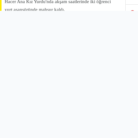
3
4
5
6
7
KYK yurtlarındaki asansör kazası son olarak Şanlıurfa’da
8
yaşandı.
9
Harran Üniversitesi Osmanbey Kampüsü'nde bulunan
Hacer Ana Kız Yurdu'nda akşam saatlerinde iki öğrenci
yurt asansöründe mahsur kaldı.