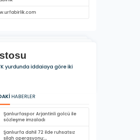
.urfabirlik.com
estosu
K yurdunda iddaiaya göre iki
DAKİ
HABERLER
Şanlıurfaspor Arjantinli golcü ile
sözleşme imzaladı
Şanlıurfa dahil 72 ilde ruhsatsız
silah operasyonu:...