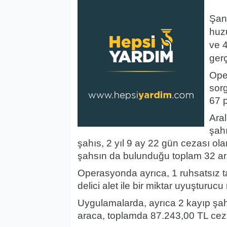
Şanl
huz
ve 
gerç
Ope
sor
67 p
Aral
şahı
şahıs, 2 yıl 9 ay 22 gün cezası ol
şahsın da bulunduğu toplam 32 ar
Operasyonda ayrıca, 1 ruhsatsız t
delici alet ile bir miktar uyuşturucu
Uygulamalarda, ayrıca 2 kayıp şah
araca, toplamda 87.243,00 TL ceza