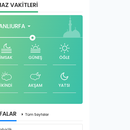
AZ VAKİTLERİ
ANLIURFA
İMSAK
GÜNEŞ
ÖĞLE
İKİNDİ
AKŞAM
YATSI
FALAR
Tüm Sayfalar
abirlik