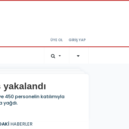
ÜYE OL
GİRİŞ YAP
s yakalandı
ve 450 personelin katılımıyla
a yağdı.
DAKİ
HABERLER