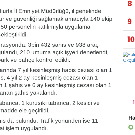
8
ıurfa İl Emniyet Müdürlüğü, il genelinde
ur ve güvenliği sağlamak amacıyla 140 ekip
9
450 personelin katılımıyla uygulama
ekleştirildi.
10
rasyonda, 3bin 432 şahıs ve 938 araç
gulandı, 210 umuma açık işyeri denetlendi,
ark ve bahçe kontrol edildi.
arında 7 yıl kesinleşmiş hapis cezası olan 1
s, 4 yıl 2 ay kesinleşmiş cezası olan 1
an 1 şahıs ve 6 ay kesinleşmiş cezası olan 1
anan şahıs yakalandı.
1
abanca, 1 kurusıkı tabanca, 2 kesici ve
 madde ele geçirildi.
Eyyübiye Kırsalında Yapılmamış Yol Kalmayacak
ıs da bulundu. Trafik yönünden ise 11
GÜNDEM
i işlem uygulandı.