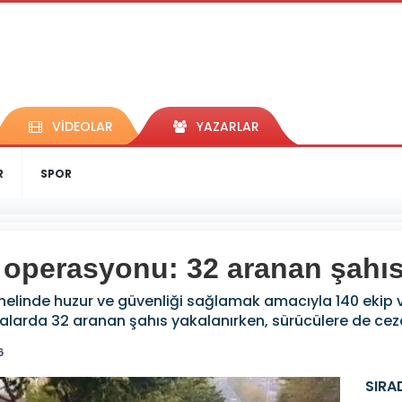
VİDEOLAR
YAZARLAR
R
SPOR
r operasyonu: 32 aranan şahı
genelinde huzur ve güvenliği sağlamak amacıyla 140 ekip 
alarda 32 aranan şahıs yakalanırken, sürücülere de cez
6
SIRA