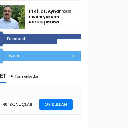
Prof. Dr. Ayhan’dan
insani yardım
kuruluşlarına...
Facebook
Twitter
0
ET
Tüm Anketler
SONUÇLAR
OY KULLAN