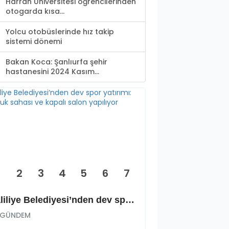
Harran Üniversitesi öğrencilerinden
otogarda kısa...
Yolcu otobüslerinde hız takip
sistemi dönemi
Bakan Koca: Şanlıurfa şehir
hastanesini 2024 Kasım...
2
3
4
5
6
7
Haliliye Belediyesi’nden dev spor yatırımı: Okçuluk sahası ve kapalı salon yapılıyor
GÜNDEM
GÜNDEM