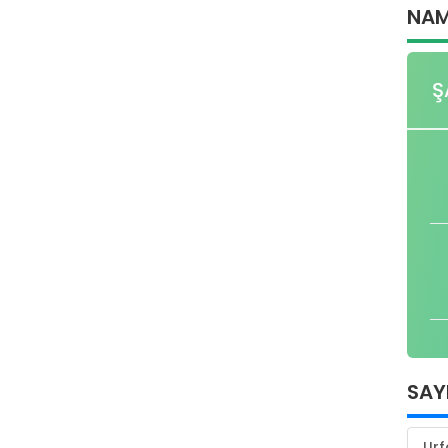
NAM
Ş
SAY
Urf