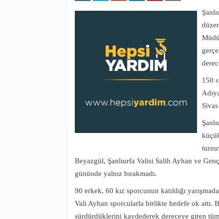
Şanlı
düzen
Müdür
gerçe
derec
150 s
Adıya
Sivas
Şanlı
küçük
turnu
Beyazgül, Şanlıurfa Valisi Salih Ayhan ve Genç
gününde yalnız bırakmadı.
90 erkek, 60 kız sporcunun katıldığı yarışmad
Vali Ayhan sporcularla birlikte hedefe ok attı.
sürdürdüklerini kaydederek dereceye giren tüm s