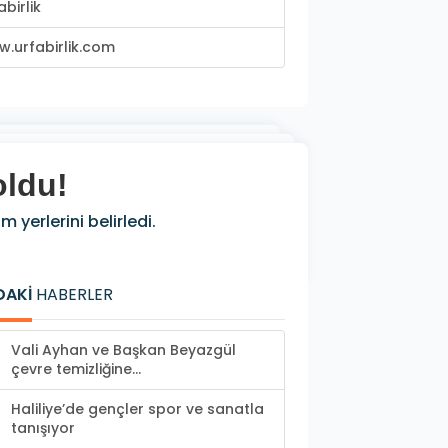
abirlik
.urfabirlik.com
oldu!
erlerini belirledi.
DAKİ
HABERLER
Vali Ayhan ve Başkan Beyazgül
çevre temizliğine...
Haliliye’de gençler spor ve sanatla
tanışıyor