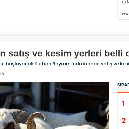
Urf
www
 satış ve kesim yerleri belli 
ü başlayacak Kurban Bayramı'nda kurban satış ve kesim y
:08
SIRA
1
2