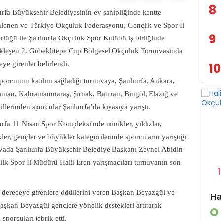
8
urfa Büyükşehir Belediyesinin ev sahipliğinde kentte
lenen ve Türkiye Okçuluk Federasyonu, Gençlik ve Spor İl
9
lüğü ile Şanlıurfa Okçuluk Spor Kulübü iş birliğinde
kleşen 2. Göbeklitepe Cup Bölgesel Okçuluk Turnuvasında
eye girenler belirlendi.
10
porcunun katılım sağladığı turnuvaya, Şanlıurfa, Ankara,
man, Kahramanmaraş, Şırnak, Batman, Bingöl, Elazığ ve
 illerinden sporcular Şanlıurfa’da kıyasıya yarıştı.
urfa 11 Nisan Spor Kompleksi'nde minikler, yıldızlar,
ler, gençler ve büyükler kategorilerinde sporcuların yarıştığı
vada Şanlıurfa Büyükşehir Belediye Başkanı Zeynel Abidin
lik Spor İl Müdürü Halil Eren yarışmacıları turnuvanın son
1
a dereceye girenlere ödüllerini veren Başkan Beyazgül ve
Eyyübiye Kırsalında Yapılmamış Yol Kalmayacak
 Başkan Beyazgül gençlere yönelik destekleri artırarak
GÜNDEM
porcuları tebrik etti.