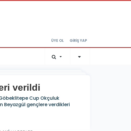
ÜYE OL
GİRİŞ YAP
i verildi
2. Göbeklitepe Cup Okçuluk
n Beyazgül gençlere verdikleri