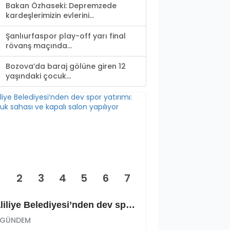
Bakan Özhaseki: Depremzede
kardeşlerimizin evlerini...
Şanlıurfaspor play-off yarı final
rövanş maçında...
Bozova’da baraj gölüne giren 12
yaşındaki çocuk...
2
3
4
5
6
7
Haliliye Belediyesi’nden dev spor yatırımı: Okçuluk sahası ve kapalı salon yapılıyor
GÜNDEM
GÜNDEM