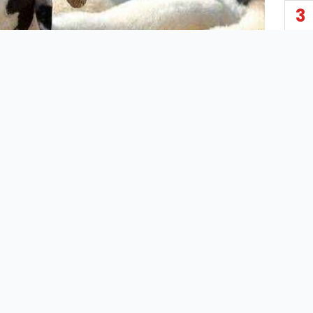
3
4
5
6
7
8
EYYÜBİYE – Eyyübiye Belediyesi, 28 Temmuz’da
başlayacak Kurban Bayramı öncesi ilçede kurbanlık satış
9
ve kesim yerlerini belirledi.
Eyyübiye Belediyesi tarafından duyurulan kurban satış ve
10
kesim yerleri şöyle: