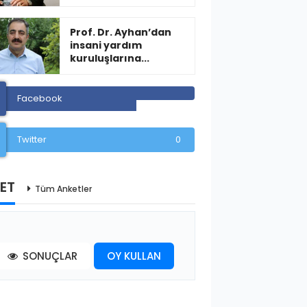
Prof. Dr. Ayhan’dan
insani yardım
kuruluşlarına...
Facebook
Twitter
0
ET
Tüm Anketler
SONUÇLAR
OY KULLAN