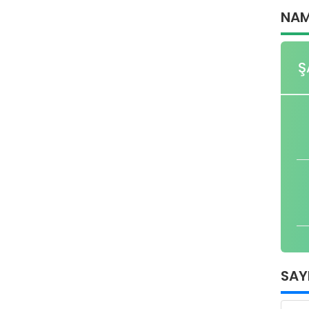
NAM
Ş
SAY