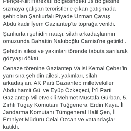
Pençe-Kilit Harekatı bölgesindeki üs bölgesine
sızmaya çalışan teröristlerle çıkan çatışmada
şehit olan Şanlıurfalı Piyade Uzman Çavuş
Abdulkadir İyem Gaziantep’te toprağa verildi.
Şanlıurfalı şehidin naaşı, silah arkadaşlarının
omuzunda Bahattin Nakıboğlu Camisi'ne getirildi.
Şehidin ailesi ve yakınları törende tabuta sarılarak
gözyaşı döktü.
Cenaze törenine Gaziantep Valisi Kemal Çeber’in
yanı sıra şehidin ailesi, yakınları, silah
arkadaşları, AK Parti Gaziantep milletvekilleri
Abdulhamit Gül ve Eyüp Özkeçeci, İYİ Parti
Gaziantep Milletvekili Mehmet Mustafa Gürban, 5.
Zırhlı Tugay Komutanı Tuğgeneral Erdin Kaya, İl
Jandarma Komutanı Tümgeneral Halil Şen, İl
Emniyet Müdürü Celal Özcan ve vatandaşlar
katıldı.