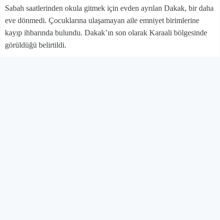
Sabah saatlerinden okula gitmek için evden ayrılan Dakak, bir daha
eve dönmedi. Çocuklarına ulaşamayan aile emniyet birimlerine
kayıp ihbarında bulundu. Dakak’ın son olarak Karaali bölgesinde
görüldüğü belirtildi.
Abdülbaki Dakak’ı arama çalışmaları sürüyor.
Aile, küçük çocuğu görenlerin 0553 009 4848 numaralı telefonu
aramaları istedi.
BİHA
YORUM EKLE
Adınız Soyadınız
Yorumunuz