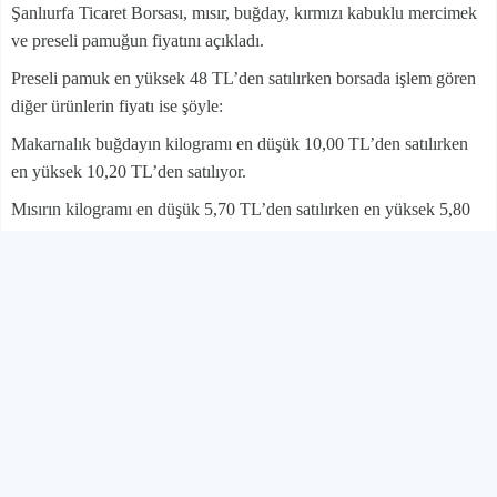
Şanlıurfa Ticaret Borsası, mısır, buğday, kırmızı kabuklu mercimek
ve preseli pamuğun fiyatını açıkladı.
Preseli pamuk en yüksek 48 TL’den satılırken borsada işlem gören
diğer ürünlerin fiyatı ise şöyle:
Makarnalık buğdayın kilogramı en düşük 10,00 TL’den satılırken
en yüksek 10,20 TL’den satılıyor.
Mısırın kilogramı en düşük 5,70 TL’den satılırken en yüksek 5,80
TL’den satılıyor.
Kırmızı kabuklu mercimeğin kilogramı en düşük 16,50 TL’den
satılırken en yüksek 18,50 TL’den satılıyor.
Arpanın kilogramı en düşük 7,30 TL’den satılırken en yüksek 7,50
TL’den satılıyor.
BİHA