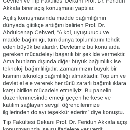
Cevheri ve Tıp Fakültesi Dekanı Prof. Dr. Feridun
Akkafa birer açış konuşması yaptılar.
Açılış konuşmasında madde bağımlığının
dünyada gittikçe arttığını belirten Prof. Dr.
Abdulcenap Cehveri, “Alkol, uyuşturucu ve
madde bağımlığı, tüm dünya toplumlarını tehdit
eden büyük belalardır. Devletimiz bu konularda
gereken mücadeleyi başarılı bir şekilde vermektir.
Ama bunların dışında diğer büyük bağımlılık ise
teknoloji bağımlılığıdır. Zamanımızın büyük bir
kısmını teknoloji bağımlılığı almaktadır. Toplum ve
devlet el ele vererek her türlü zararlı bağımlılıklara
karşı birlikte mücadele etmeliyiz. Bu panelin
düzenlenmesinde emeği geçen herkese ve
katılım sağlayan sevgili öğrencilerimize
ilgilerinden dolayı teşekkür ederim” diye konuştu.
Tıp Fakültesi Dekanı Prof. Dr. Feridun Akkafa açış
konuşmasında ise şu ifadelere yer verdi: