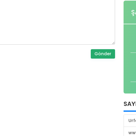
Ş
Gönder
SAY
Urf
www