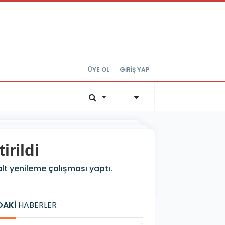
ÜYE OL
GİRİŞ YAP
irildi
alt yenileme çalışması yaptı.
DAKİ
HABERLER