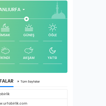
ANLIURFA
İMSAK
GÜNEŞ
ÖĞLE
İKİNDİ
AKŞAM
YATSI
FALAR
Tüm Sayfalar
abirlik
.urfabirlik.com