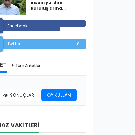
insani yardım
kuruluşlarına...
Facebook
Twitter
0
ET
Tüm Anketler
SONUÇLAR
OY KULLAN
AZ VAKİTLERİ