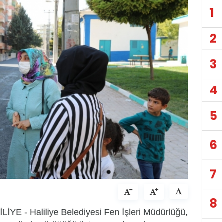
1
2
3
4
5
6
7
8
LİYE - Haliliye Belediyesi Fen İşleri Müdürlüğü,