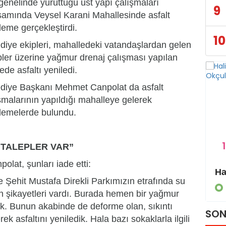
 genelinde yürüttüğü üst yapı çalışmaları
9
amında Veysel Karani Mahallesinde asfalt
leme gerçekleştirdi.
10
diye ekipleri, mahalledeki vatandaşlardan gelen
pler üzerine yağmur drenaj çalışması yapılan
ede asfaltı yeniledi.
diye Başkanı Mehmet Canpolat da asfalt
şmalarının yapıldığı mahalleye gelerek
lemelerde bulundu.
1
 TALEPLER VAR”
olat, şunları iade etti:
Eyyübiye Kırsalında Yapılmamış Yol Kalmayacak
e Şehit Mustafa Direkli Parkımızın etrafında su
GÜNDEM
zın şikayetleri vardı. Burada hemen bir yağmur
ttık. Bunun akabinde de deforme olan, sıkıntı
SON
k asfaltını yeniledik. Hala bazı sokaklarla ilgili