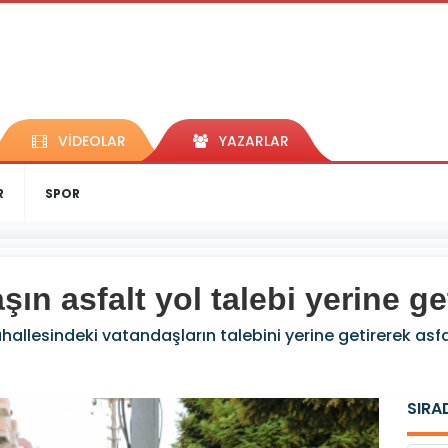
VİDEOLAR
YAZARLAR
R
SPOR
ın asfalt yol talebi yerine get
ahallesindeki vatandaşların talebini yerine getirerek asf
SIRA