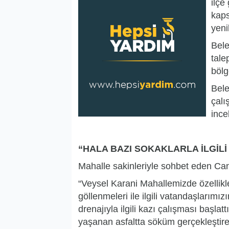
ilçe
kaps
yeni
Bele
tale
bölg
Bele
çalı
ince
“HALA BAZI SOKAKLARLA İLGİLİ
Mahalle sakinleriyle sohbet eden Canp
“Veysel Karani Mahallemizde özellikl
göllenmeleri ile ilgili vatandaşlarımı
drenajıyla ilgili kazı çalışması başla
yaşanan asfaltta söküm gerçekleştirere