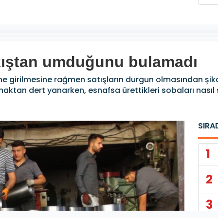
 kıştan umduğunu bulamadı
ne girilmesine rağmen satışların durgun olmasından şika
ktan dert yanarken, esnafsa ürettikleri sobaları nasıl 
SIRA
1
2
3