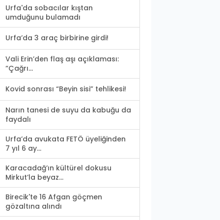
Urfa'da sobacılar kıştan
umduğunu bulamadı
Urfa’da 3 araç birbirine girdi!
Vali Erin’den flaş aşı açıklaması:
“Çağrı...
Kovid sonrası “Beyin sisi” tehlikesi!
Narın tanesi de suyu da kabuğu da
faydalı
Urfa’da avukata FETÖ üyeliğinden
7 yıl 6 ay...
Karacadağ’ın kültürel dokusu
Mirkut’la beyaz...
Birecik'te 16 Afgan göçmen
gözaltına alındı