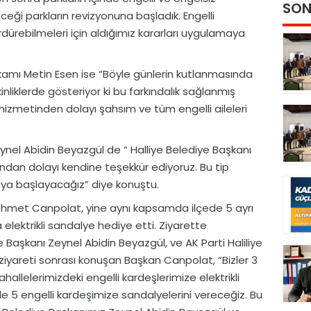
SON
ceği parkların revizyonuna başladık. Engelli
rdürebilmeleri için aldığımız kararları uygulamaya
amı Metin Esen ise “Böyle günlerin kutlanmasında
nliklerde gösteriyor ki bu farkındalık sağlanmış
izmetinden dolayı şahsım ve tüm engelli aileleri
ynel Abidin Beyazgül de “ Halliye Belediye Başkanı
dan dolayı kendine teşekkür ediyoruz. Bu tip
aya başlayacağız” diye konuştu.
ehmet Canpolat, yine aynı kapsamda ilçede 5 ayrı
elektrikli sandalye hediye etti. Ziyarette
 Başkanı Zeynel Abidin Beyazgül, ve AK Parti Haliliye
 ziyareti sonrası konuşan Başkan Canpolat, “Bizler 3
hallelerimizdeki engelli kardeşlerimize elektrikli
yle 5 engelli kardeşimize sandalyelerini vereceğiz. Bu