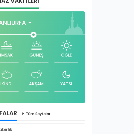
AZ VAKİTLERİ
ANLIURFA
İMSAK
GÜNEŞ
ÖĞLE
İKİNDİ
AKŞAM
YATSI
FALAR
Tüm Sayfalar
abirlik