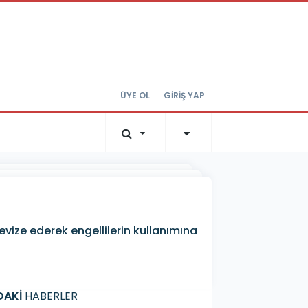
ÜYE OL
GİRİŞ YAP
evize ederek engellilerin kullanımına
DAKİ
HABERLER