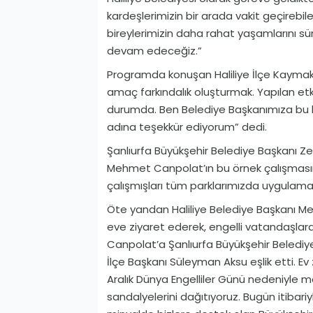
kardeşlerimizin bir arada vakit geçirebile
bireylerimizin daha rahat yaşamlarını sü
devam edeceğiz.”
Programda konuşan Haliliye İlçe Kaymak
amaç farkındalık oluşturmak. Yapılan etki
durumda. Ben Belediye Başkanımıza bu h
adına teşekkür ediyorum” dedi.
Şanlıurfa Büyükşehir Belediye Başkanı Ze
Mehmet Canpolat’ın bu örnek çalışmasın
çalışmışları tüm parklarımızda uygulam
Öte yandan Haliliye Belediye Başkanı M
eve ziyaret ederek, engelli vatandaşlara 
Canpolat’a Şanlıurfa Büyükşehir Belediye
İlçe Başkanı Süleyman Aksu eşlik etti. Ev
Aralık Dünya Engelliler Günü nedeniyle ma
sandalyelerini dağıtıyoruz. Bugün itibari