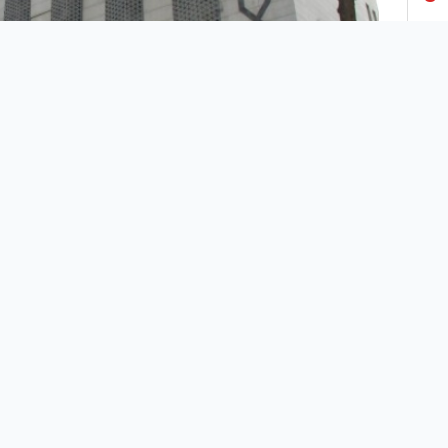
4
5
6
7
8
ıurfa Büyükşehir Belediye Başkanı Zeynel Abidin
zgül, yeni atamalara devam ediyor.
9
 Proje Daire Başkanlığına bağlı Ar-Ge Şube Müdürü
ak çalışan sürdüren Raşit Dedeoğlu, Etüt Proje Daire
10
nlığı görevine getirildi.