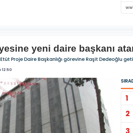
www
esine yeni daire başkanı ata
Etüt Proje Daire Başkanlığı görevine Raşit Dedeoğlu getir
 12:50
SIRA
1
2
3