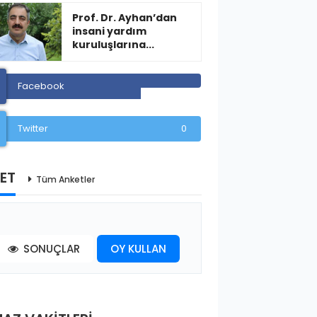
Prof. Dr. Ayhan’dan
insani yardım
kuruluşlarına...
Facebook
Twitter
0
ET
Tüm Anketler
SONUÇLAR
OY KULLAN