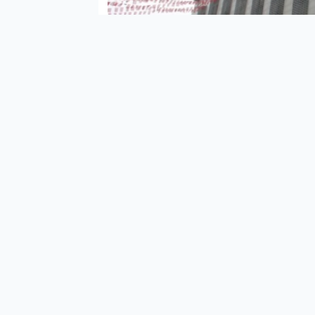
Şanl
Beya
Etüt
olar
Başka