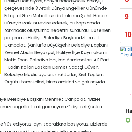
Haliliye Belediyesi, sosyal belediyecilik anlayışı
çerçevesinde 3 Aralık Dünya Engelliler Günü’nde
9
Ertuğrul Gazi Mahallesinde bulunan Şehit Hasan
Hüseyin Parkı’nı revize ederek, bu kapsamda
farkındalık oluşturma hedefini sürdürdü. Düzenlen
10
programa Haliliye Belediye Başkanı Mehmet
Canpolat, Şanlıurfa Büyükşehir Belediye Başkanı
Zeynel Abidin Beyazgül, Haliliye İlçe Kaymakamı
Metin Esen, Belediye başkan Yardımcıları, AK Parti
İl Kadın Kolları Başkanı Demet Saatçi Güven,
Belediye Meclis üyeleri, muhtarlar, Sivil Toplum
Örgütü temsilcileri, birim amirleri ve çok sayıda
1
liye Belediye Başkanı Mehmet Canpolat, “Bizler
erimizi engelli olarak görmüyoruz” diyerek şunları
Eyyübiye Kırsalında Yapılmamış Yol Kalmayacak
GÜNDEM
neffüs ediyoruz, aynı topraklara basıyoruz. Bizlerde
en sonra parkların içinde engelli ve engelsiz