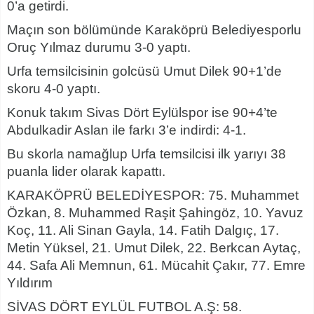
0’a getirdi.
Maçın son bölümünde Karaköprü Belediyesporlu
Oruç Yılmaz durumu 3-0 yaptı.
Urfa temsilcisinin golcüsü Umut Dilek 90+1’de
skoru 4-0 yaptı.
Konuk takım Sivas Dört Eylülspor ise 90+4’te
Abdulkadir Aslan ile farkı 3’e indirdi: 4-1.
Bu skorla namağlup Urfa temsilcisi ilk yarıyı 38
puanla lider olarak kapattı.
KARAKÖPRÜ BELEDİYESPOR: 75. Muhammet
Özkan, 8. Muhammed Raşit Şahingöz, 10. Yavuz
Koç, 11. Ali Sinan Gayla, 14. Fatih Dalgıç, 17.
Metin Yüksel, 21. Umut Dilek, 22. Berkcan Aytaç,
44. Safa Ali Memnun, 61. Mücahit Çakır, 77. Emre
Yıldırım
SİVAS DÖRT EYLÜL FUTBOL A.Ş: 58.