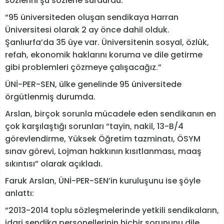
sözlerini şu sözlerle sürdürdü:
“95 üniversiteden oluşan sendikaya Harran
Üniversitesi olarak 2 ay önce dahil olduk.
Şanlıurfa’da 35 üye var. Üniversitenin sosyal, özlük,
refah, ekonomik haklarını koruma ve dile getirme
gibi problemleri çözmeye çalışacağız.”
ÜNİ-PER-SEN, ülke genelinde 95 üniversitede
örgütlenmiş durumda.
Arslan, birçok sorunla mücadele eden sendikanın en
çok karşılaştığı sorunları “tayin, nakil, 13-B/4
görevlendirme, Yüksek Öğretim tazminatı, ÖSYM
sınav görevi, Lojman hakkının kısıtlanması, maaş
sıkıntısı” olarak açıkladı.
Faruk Arslan, ÜNİ-PER-SEN’in kuruluşunu ise şöyle
anlattı:
“2013-2014 toplu sözleşmelerinde yetkili sendikaların,
idari sendika personellerinin hiçbir sorununu dile