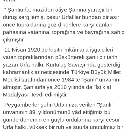
“ Şanlıurfa, maziden atiye Şanına yaraşır bir
duruş sergilemiş, cesur Urfalılar bundan bir asır
önce topraklarına göz dikenlere karşı canları
pahasına vatanına, toprağına ve bayrağına sahip
çıkmıştır.
11 Nisan 1920’de kısıtlı imkânlarla işgalcileri
vatan topraklarından püskürterek şanlı bir tarih
yazan Urfa halkı, Kurtuluş Savaşı’nda gösterdiği
kahramanlıklar neticesinde Türkiye Büyük Millet
Meclisi tarafından önce 1984’te “Şanlı” unvanını
almıştır. Şanlıurfa’ya 2016 yılında da “İstiklal
Madalyası” tevdi edilmiştir.
Peygamberler şehri Urfa’mıza verilen “Şanlı”
unvanının 39. yıldönümünü yâd ettiğimiz bu
günde dönemin en güçlü ordularına karşı cesur
Urfa halkı, yüksek bir ruh ve şuurla unutulmaz bir