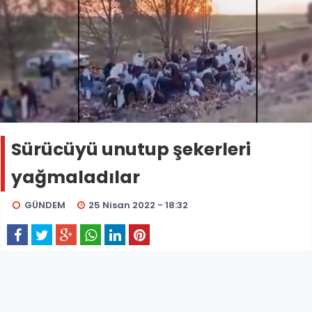
Sürücüyü unutup şekerleri
yağmaladılar
GÜNDEM
25 Nisan 2022 - 18:32
Ceylanpınar’da bayram şekerleri dolu tırın devrilmesi
sonucu vatandaşların şekerleri ve çikolataları
çuvallarla alıp götürmesi sosyal medyada büyük