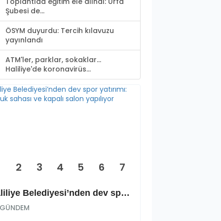
Toplantıda eğitim ele alındı: Urfa
Şubesi de...
ÖSYM duyurdu: Tercih kılavuzu
yayınlandı
ATM'ler, parklar, sokaklar...
Haliliye'de koronavirüs...
2
3
4
5
6
7
Haliliye Belediyesi’nden dev spor yatırımı: Okçuluk sahası ve kapalı salon yapılıyor
GÜNDEM
GÜNDEM