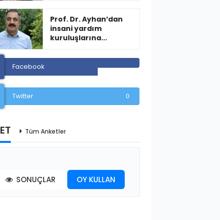
Prof. Dr. Ayhan’dan
insani yardım
kuruluşlarına...
Facebook
Twitter
0
ET
Tüm Anketler
SONUÇLAR
OY KULLAN