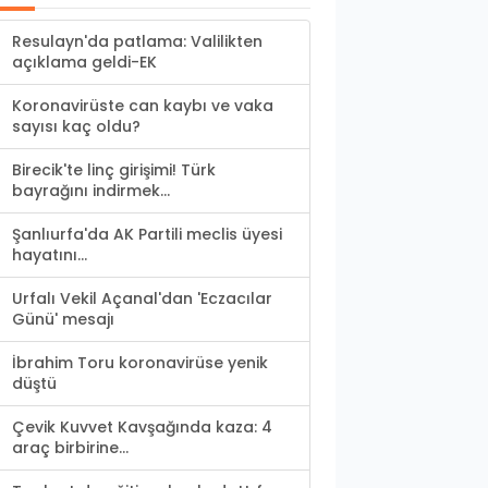
Resulayn'da patlama: Valilikten
açıklama geldi-EK
Koronavirüste can kaybı ve vaka
sayısı kaç oldu?
Birecik'te linç girişimi! Türk
bayrağını indirmek...
Şanlıurfa'da AK Partili meclis üyesi
hayatını...
Urfalı Vekil Açanal'dan 'Eczacılar
Günü' mesajı
İbrahim Toru koronavirüse yenik
düştü
Çevik Kuvvet Kavşağında kaza: 4
araç birbirine...