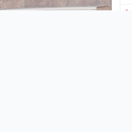
3
4
5
6
7
ıurfa'nın Ceylanpınar ilçesinin karşısında bulunan
8
layn'da bugün iki patlama yaşandı.
malarla ilgili olarak Şanlıurfa Valiliğinden yapılan
9
amada Suriyeli 2 kişinin hayatını kaybettiği, 12
eli sivilin de yaralandığı ifade edildi.