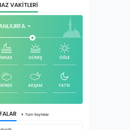
AZ VAKİTLERİ
ANLIURFA
İMSAK
GÜNEŞ
ÖĞLE
İKİNDİ
AKŞAM
YATSI
FALAR
Tüm Sayfalar
abirlik