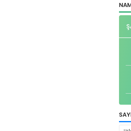
NAM
Ş
SAY
Urf