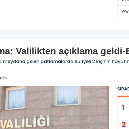
www
a: Valilikten açıklama geldi
a meydana gelen patlamalarda Suriyeli 2 kişinin hayatını 
9:25
SIRA
1
2