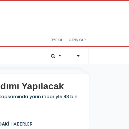
ÜYE OL
GİRİŞ YAP
dımı Yapılacak
apsamında yarın itibariyle 83 bin
DAKİ
HABERLER