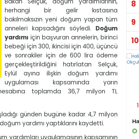
Bakan Selçuk, doğum yardımlarının,
8
herhangi bir gelir kıstasına
bakılmaksızın yeni doğum yapan tüm
9
anneleri kapsadığını söyledi.
Doğum
yardımı
için başvuran annelerin, birinci
10
bebeği için 300, ikincisi için 400, üçüncü
ve sonrakiler için de 600 lira ödeme
gerçekleştirildiğini hatırlatan Selçuk,
Eylül ayına ilişkin doğum yardımı
uygulaması kapsamında yarın
 hesabına toplamda 36,7 milyon TL
1
şladığı günden bugüne kadar 4,7 milyon
Eyyübiye Kırsalında Yapılmamış Yol Kalmayacak
doğum yardımı yaptıklarını kaydetti.
GÜNDEM
um yardımları uygulamasının kapsamının