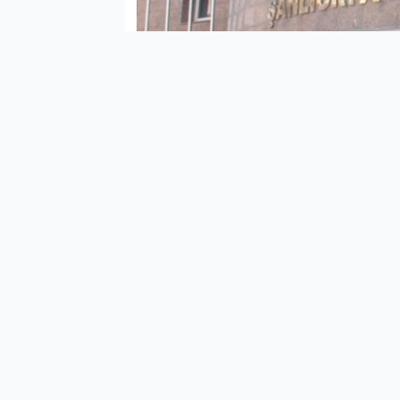
Şanl
Resu
Patla
açıkl
Suriu