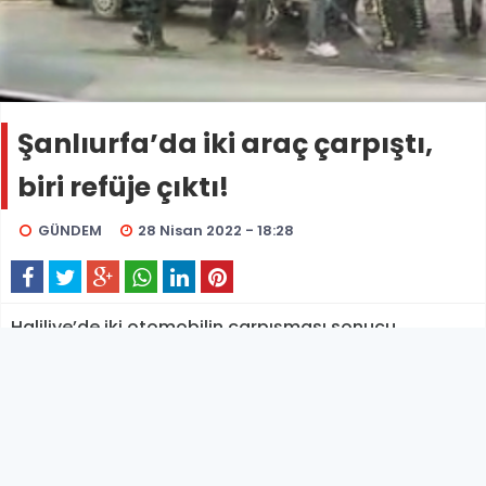
Şanlıurfa’da iki araç çarpıştı,
biri refüje çıktı!
GÜNDEM
28 Nisan 2022 - 18:28
Haliliye’de iki otomobilin çarpışması sonucu
meydana gelen kazada araçlardan birisi orta refüje
çıktı.
HALİLİYE –Kaza, Şanlıurfa’nın Haliliye ilçesine
bağlı Sırrın Mahallesinde bulunan Sadun Paşa
Bulvarında meydana geldi.