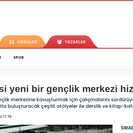
VİDEOLAR
YAZARLAR
R
SPOR
i yeni bir gençlik merkezi h
gençlik merkezine kavuşturmak için çalışmalarını sürdür
 buluşturacak çeşitli atölyeler ile derslik ve kitap-kaf
 17:15
SIRA