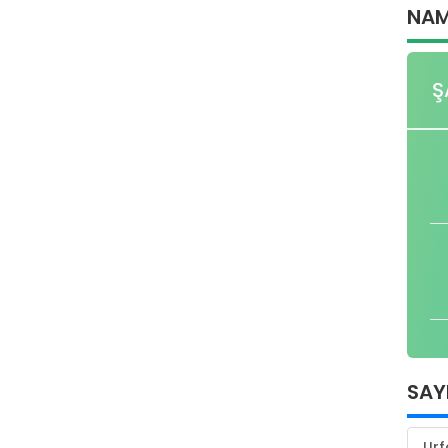
NAM
Ş
SAY
Urf