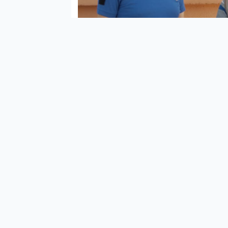
Şanl
hald
Peçe
Milli
DKMP