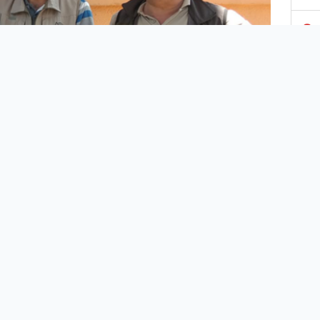
3
4
5
6
7
ıurfa’da bir peçeli baykuş, doğada bitkin düşmüş
8
e bir vatandaş tarafından bulundu.
li baykuşu bulan duyarlı vatandaş, Doğa Koruma ve
9
 Parklar ( DKMP) Şanlıurfa İl Müdürlüğüne bilgi verdi.
 personelleri vatandaştan teslim aldıkları baykuşu,