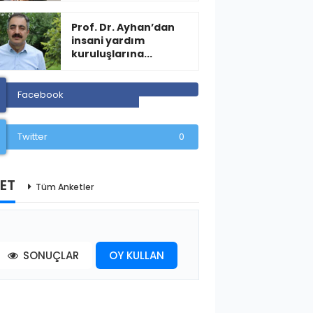
Prof. Dr. Ayhan’dan
insani yardım
kuruluşlarına...
Facebook
Twitter
0
ET
Tüm Anketler
SONUÇLAR
OY KULLAN