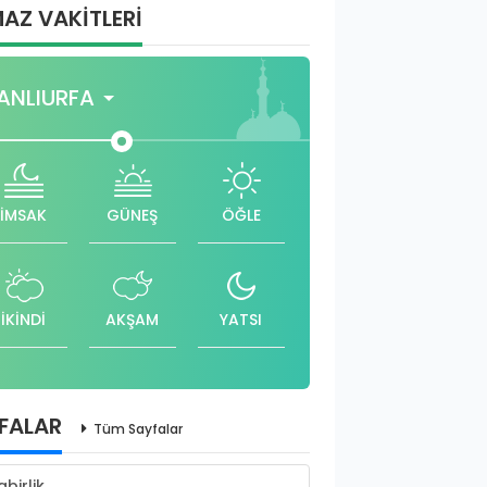
AZ VAKİTLERİ
ANLIURFA
İMSAK
GÜNEŞ
ÖĞLE
İKİNDİ
AKŞAM
YATSI
FALAR
Tüm Sayfalar
abirlik