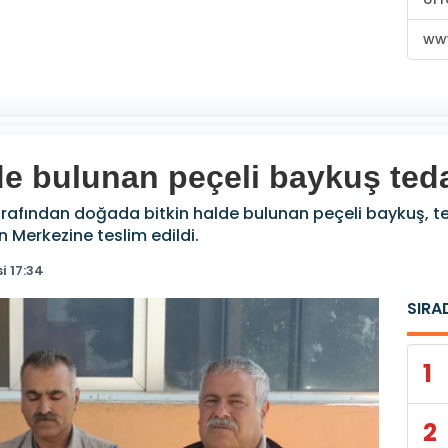
www
e bulunan peçeli baykuş tedav
tarafından doğada bitkin halde bulunan peçeli baykuş, 
 Merkezine teslim edildi.
i 17:34
SIRA
1
2