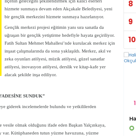
İlçenin geleceğini şekillendirmek için kalıcı eserleri
8
hizmete sunmaya devam eden Akçakale Belediyesi, yeni
bir gençlik merkezini hizmete sunmaya hazırlanıyor.
9
Gençlik merkezi projesi eğitimin yanı sıra sanatla da
uğraşan bir gençlik yetiştirme hedefiyle hayata geçiriliyor.
10
Fatih Sultan Mehmet Mahallesi’nde kurulacak merkez için
inşaat çalışmalarında da sona yaklaşıldı. Merkez, akıl ve
zeka oyunları atölyesi, müzik atölyesi, güzel sanatlar
atölyesi, inovasyon atölyesi, derslik ve kitap-kafe yer
alacak şekilde inşa ediliyor.
İFADESİNE SUNDUK”
1
e giderek incelemelerde bulundu ve yetkililerden
Eyyübiye Kırsalında Yapılmamış Yol Kalmayacak
ne vesile olmak olduğunu ifade eden Başkan Yalçınkaya,
GÜNDEM
şey var. Kütüphaneden tutun yüzme havuzuna, yüzme