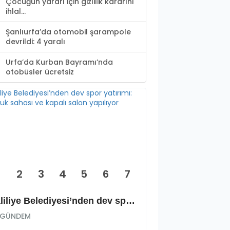
Çocuğun yararı için gizlilik kararını
ihlal...
Şanlıurfa’da otomobil şarampole
devrildi: 4 yaralı
Urfa’da Kurban Bayramı’nda
otobüsler ücretsiz
2
3
4
5
6
7
Haliliye Belediyesi’nden dev spor yatırımı: Okçuluk sahası ve kapalı salon yapılıyor
GÜNDEM
GÜNDEM