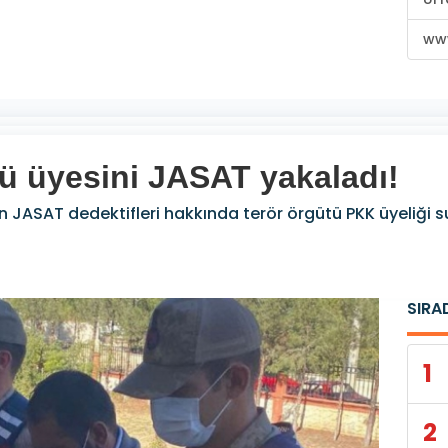
www
tü üyesini JASAT yakaladı!
 JASAT dedektifleri hakkında terör örgütü PKK üyeliği 
SIRA
1
2