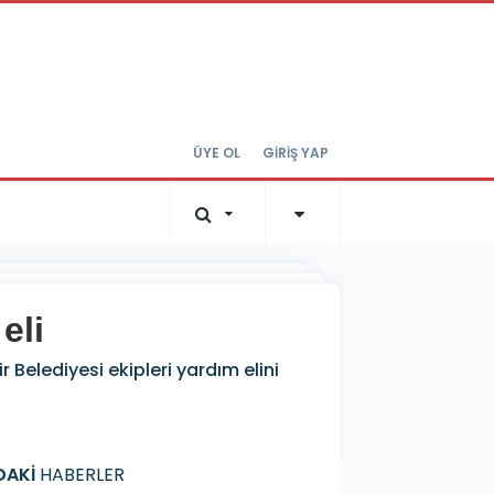
ÜYE OL
GİRİŞ YAP
eli
Belediyesi ekipleri yardım elini
DAKİ
HABERLER