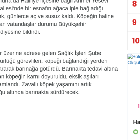
ıurfa’da Haliliye ilçesine bağlı Ahmet Yesevi
8
llesi’nde bir esnafın ağaca iple bağladığı
k, günlerce aç ve susuz kaldı. Köpeğin haline
9
an vatandaşlar durumu Büyükşehir
diyesine bildirdi.
10
r üzerine adrese gelen Sağlık İşleri Şube
rlüğü görevlileri, köpeği bağlandığı yerden
ararak barınağa götürdü. Barınakta tedavi altına
an köpeğin karnı doyuruldu, eksik aşıları
mlandı. Zavallı köpek yaşamını artık
ğu altında barınakta sürdürecek.
1
Eyyübiye Kırsalında Yapılmamış Yol Kalmayacak
GÜNDEM