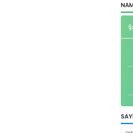
NAM
Ş
SAY
Urf