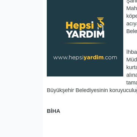
Şanl
Maha
köpe
acıy
Bele
İhba
Müdü
kurt
alın
tama
Büyükşehir Belediyesinin koruyuculu
BİHA