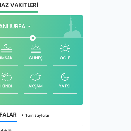
AZ VAKİTLERİ
ANLIURFA
İMSAK
GÜNEŞ
ÖĞLE
İKİNDİ
AKŞAM
YATSI
FALAR
Tüm Sayfalar
abirlik