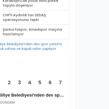
Karaköprü’de yollar kilitli parke
taşıyla döşeniyor
CHP'li Aydınlık'tan DEDAŞ
operasyonuna tepki
Şanlıurfaspor, Amedspor maçına
hazırlanıyor
2
3
4
5
6
7
Haliliye Belediyesi’nden dev spor yatırımı: Okçuluk sahası ve kapalı salon yapılıyor
GÜNDEM
GÜNDEM