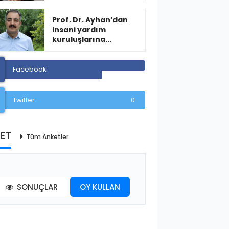
Prof. Dr. Ayhan’dan
insani yardım
kuruluşlarına...
Facebook
Twitter
0
ET
Tüm Anketler
SONUÇLAR
OY KULLAN