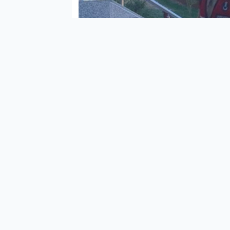
İl J
Araş
Jan
Kara
Hakk