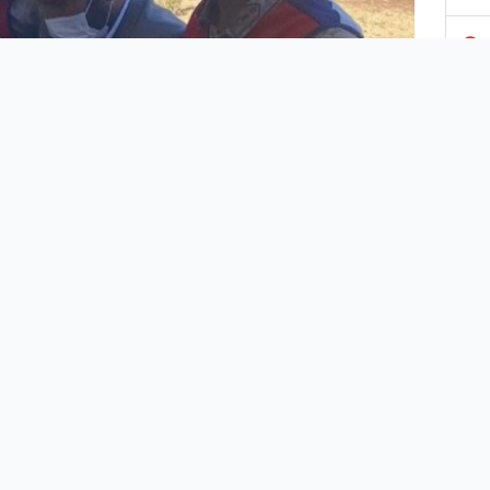
3
4
5
6
7
andarma Komutanlığına bağlı Jandarma Suç
8
tırma Timi (JASAT) dedektifleri, Viranşehir İlçe
darma Komutanlığı ve Demirci Jandarma
9
kol Komutanlığı ortak bir operasyona imza attı.
ında terör örgütü PKK üyeliği suçundan 3 yıl 1