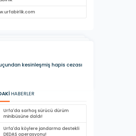
.urfabirlik.com
suçundan kesinleşmiş hapis cezası
DAKİ
HABERLER
Urfa'da sarhoş sürücü dürüm
minibüsüne daldı!
Urfa'da köylere jandarma destekli
DEDAŞ operasyonu!