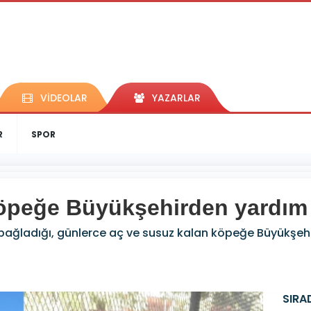
VİDEOLAR
YAZARLAR
R
SPOR
öpeğe Büyükşehirden yardım 
 bağladığı, günlerce aç ve susuz kalan köpeğe Büyükşehir 
SIRA